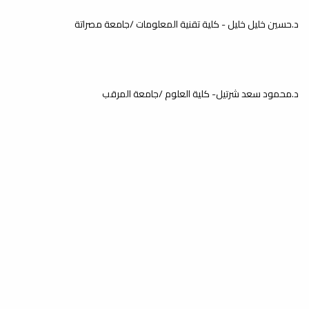
د.حسين خليل خليل - كلية تقنية المعلومات /جامعة مصراتة
د.محمود سعد شرتيل- كلية العلوم /جامعة المرقب
عدد الزوار: 20,713,966