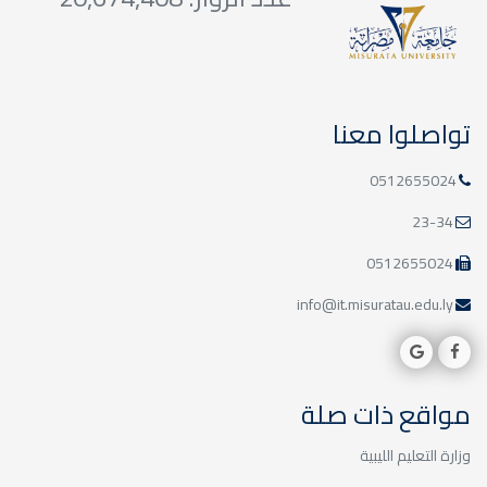
تواصلوا معنا
0512655024
23-34
0512655024
info@it.misuratau.edu.ly
مواقع ذات صلة
وزارة التعليم الليبية