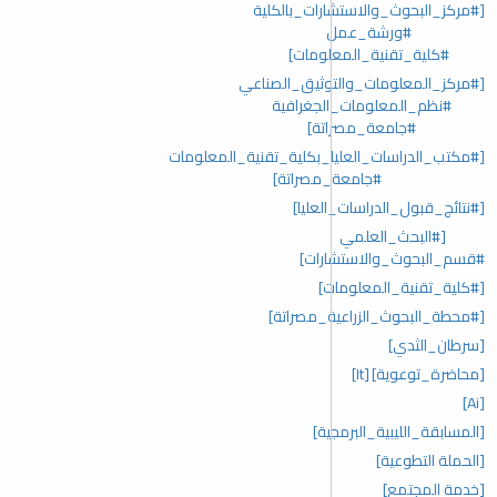
[#مركز_البحوث_والاستشارات_بالكلية
#ورشة_عمل
#كلية_تقنية_المعلومات]
[#مركز_المعلومات_والتوثيق_الصناعي
#نظم_المعلومات_الجغرافية
#جامعة_مصراتة]
[#مكتب_الدراسات_العليا_بكلية_تقنية_المعلومات
#جامعة_مصراتة]
[#نتائج_قبول_الدراسات_العليا]
[#البحث_العلمي
#قسم_البحوث_والاستشارات]
[#كلية_تقنية_المعلومات]
[#محطة_البحوث_الزراعية_مصراتة]
[سرطان_الثدي]
[محاضرة_توعوية]
[It]
[Ai]
[المسابقة_الليبية_البرمجية]
[الحملة التطوعية]
[خدمة المجتمع]