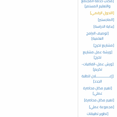
[مكتب خدمة المجتمع
والتعليم المستمر]
[التحول الرقمي]
[الماجستير]
[بداية الدراسة]
[توصيف البرامج
العلمية]
[مشاريع تخرج]
[ورشة عمل مشاريع
تخرج]
[ورش عمل-اتفاقيات-
تكريم]
[إعـــــــــــــلان للطلبة
الجدد]
[تغيير مكان محاضرة
عملي]
[تغيير مكان محاضرة]
[مجموعة عملي]
[تطوير تطبيقات