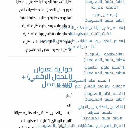
#كلية_تقنية_المعلومات
نظراا ﻷهمية البريد الإلكتروني، ونظرا
#جامعة_مصراتة]
لدور ورش العمل والمحاضرات التي
[#رمضان_مبارك
تستهدف طلبة وطالبات كلية تقنية
#كلية_تقنية_المعلومات]
المعلومات، يسر إدارة كلية تقنية
[#قسم_علم_البيانات_والذكاء_الاصطناعي
#كلية_تقنية_المعلومات]
المعلومات تنظيم ورشة تفاعلية
[#مركز_البحوث_والاستشارات_كلية_تقنية_المعلومات
يشارك فيها طلبة وطالبات الكلية
#البحث_العلمي]
بغرض توضيح بعض المفاهيم...
[#المنظومة_الالكترونية
#كلية_تقنية_المعلومات]
حوارية بعنوان
[#قسم_علوم_الحاسوب
#كلية_تقنية_المعلومات]
(التحول الرقمي) +
[#قسم_نظم_المعلومات
ورشة عمل
#حوارية_تعريفية_للقسم_نظم_المعلومات]
[#قسم_نظم_المعلومات
أخبار
#كلية_تقنية_المعلومات]
عن
[#التعاون_الاكاديمي_الدولي
#جامعة_مصراتة
الإتحاد_العام_لطلبة_جامعة_مصراتة
#كلية_تقنية_المعلومات]
"اليوم الوطني لتقنية االمعلومات -
[#مركز_البحوث_والاستشارات_كلية_تقنية_المعلومات