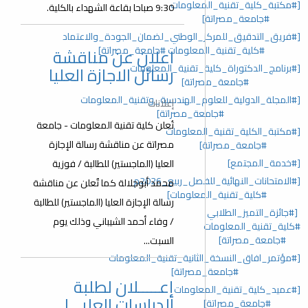
[#مكتبة_كلية_تقنية_المعلومات
9:30 صباحا بقاعة الشهداء بالكلية.
#جامعة_مصراتة]
[#فريق_التدقيق_للمركز_الوطني_لضمان_الجودة_والاعتماد
#كلية_تقنية_المعلومات #جامعة_مصراتة]
اعلان عن مناقشة
[#برنامج_الدكتوراة_كلية_تقنية_المعلومات
رسائل الاجازة العليا
#جامعة_مصراتة]
[#المجلة_الدولية_للعلوم_الهندسية_وتقنية_المعلومات
إعلانات
#جامعة_مصراتة]
تُعلن كلية تقنية المعلومات - جامعة
[#مكتبة_الكلية_تقنية_المعلومات
مصراتة عن مناقشة رسالة الإجازة
#جامعة_مصراتة]
[#خدمة_المجتمع]
العليا (الماجستير) للطالبة / فوزية
[#الامتحانات_النهائية_للفصل_ربيع_2026م
محمد أبوجلالة كما تٌعلن عن مناقشة
#كلية_تقنية_المعلومات]
رسالة الإجازة العليا (الماجستير) للطالبة
[#جائزة_التميز_الطلابي
/ وفاء أحمد الشيباني وذلك يوم
#كلية_تقنية_المعلومات
#جامعة_مصراتة]
السبت...
[#مؤتمر_افاق_النسخة_الثانية_تقنية_المعلومات
#جامعة_مصراتة]
إعـــــلان لطلبة
[#عميد_كلية_تقنية_المعلومات
الدراسات العليـــا
#جامعة_مصراتة]