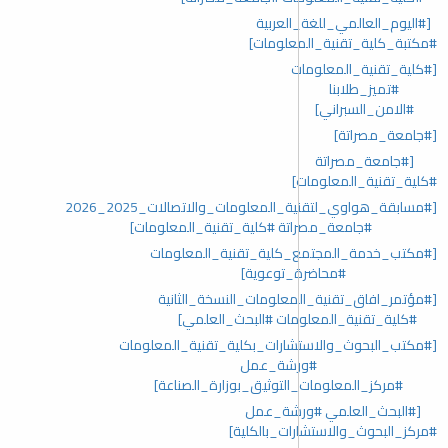
[#اليوم_العالمي_للغة_العربية
#مكتبة_كلية_تقنية_المعلومات]
[#كلية_تقنية_المعلومات
#تميز_طلابنا
#الامن_السبراني]
[#جامعة_مصراتة]
[#جامعة_مصراتة
#كلية_تقنية_المعلومات]
[#مسابقة_هواوي_لتقنية_المعلومات_والاتصالات_2025_2026
#جامعة_مصراتة #كلية_تقنية_المعلومات]
[#مكتب_خدمة_المجتمع_كلية_تقنية_المعلومات
#محاضرة_توعوية]
[#مؤتمر_افاق_تقنية_المعلومات_النسخة_الثانية
#كلية_تقنية_المعلومات #البحث_العلمي]
[#مكتب_البحوث_والاستشارات_بكلية_تقنية_المعلومات
#ورشة_عمل
#مركز_المعلومات_التوثيق_بوزارة_الصناعة]
[#البحث_العلمي #ورشة_عمل
#مركز_البحوث_والاستشارات_بالكلية]