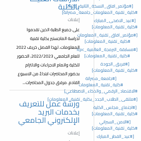
بالكلية
[#مؤتمر_افاق_النسخة_الثانية_2026
#كلية_تقنية_المعلومات_جامعة_مصراتة]
إعلانات
[#عيد_الاضحى_المبارك
#كلية_تقنية_المعلومات]
على جميع الطلبة الذين تقدموا
[#مؤتمر_افاق_تقنية_المعلومات
لدراسة الماجستير بكلية تقنية
#كلية_تقنية_المعلومات]
المعلومات، لهذا الفصل خريف 2022
[#مسابقة_البرمجة_العالمية_lcpc
#كلية_تقنية_المعلومات]
للعام الجامعي 2022/2023، الحضور
[#فريق_الجودة
للكلية واتمام الاجراءات والالتزام
#كلية_تقنية_المعلومات]
بحضور المحاضرات ابتداءً من الاسبوع
[#جامعة_مصراتة
القادم. مرفق جدول المحاضرات...
#كلية_تقنية_المعلومات
#الاقتصاد_الرقمي_والذكاء_الاصطناعي]
[#ملتقى_الطلاب_الجدد_بكلية_تقنية_المعلومات]
ورشة عمل للتعريف
[#اجتماع_مجلس_الكلية
بخدمات البريد
#كلية_تقنية_المعلومات]
الإلكتروني الجامعي
[#الامن_السبراني
#كلية_تقنية_المعلومات]
إعلانات
[#عيد_الفطر_المبارك