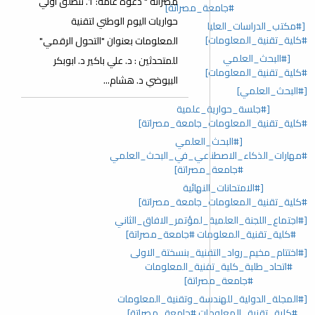
مصراتة " دعوه عامه: 1. تنطلق أولي
#جامعة_مصراتة]
حواريات اليوم الوطني لتقنية
[#مكتب_الدراسات_العليا
#كلية_تقنية_المعلومات]
المعلومات بعنوان "التحول الرقمي"
[#البحث_العلمي
للمتحدثين : د. علي باكير د. ابوبكر
#كلية_تقنية_المعلومات]
البيوضي د. هشام...
[#البحث_العلمي]
[#جلسة_حوارية_علمية
#كلية_تقنية_المعلومات_جامعة_مصراتة]
[#البحث_العلمي
#مهارات_الذكاء_الاصطناعي_في_البحث_العلمي
#جامعة_مصراتة]
[#الامتحانات_النهائية
#كلية_تقنية_المعلومات_جامعة_مصراتة]
[#اجتماع_اللجنة_العلمية_لمؤتمر_الافاق_الثاني
#كلية_تقنية_المعلومات #جامعة_مصراتة]
[#اختتام_مخيم_رواد_التقنية_بنسختة_الاولى
#اتحاد_طلبة_كلية_تقنية_المعلومات
#جامعة_مصراتة]
[#المجلة_الدولية_للهندسة_وتقنية_المعلومات
#كلية_تقنية_المعلومات #جامعة_مصراتة]