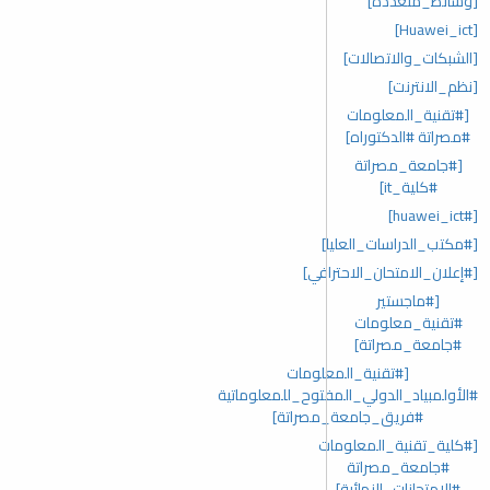
[وسائط_متعددة]
[Huawei_ict]
[الشبكات_والاتصالات]
[نظم_الانترنت]
[#تقنية_المعلومات
#مصراتة #الدكتوراه]
[#جامعة_مصراتة
#كلية_it]
[#huawei_ict]
[#مكتب_الدراسات_العليا]
[#إعلان_الامتحان_الاحترافي]
[#ماجستير
#تقنية_معلومات
#جامعة_مصراتة]
[#تقنية_المعلومات
#الأولمبياد_الدولي_المفتوح_للمعلوماتية
#فريق_جامعة_مصراتة]
[#كلية_تقنية_المعلومات
#جامعة_مصراتة
#الامتحانات_النهائية]