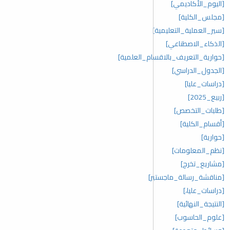
[اليوم_الأكاديمي]
[مجلس_الكلية]
[سير_العملية_التعليمية]
[الذكاء_الاصطناعي]
[حوارية_التعريف_بالاقسام_العلمية]
[الجدول_الدراسي]
[دراسات_عليا]
[ربيع_2025]
[طلبات_التخصص]
[أقسام_الكلية]
[حوارية]
[نظم_المعلومات]
[مشاريع_تخرج]
[مناقشة_رسالة_ماجستير]
[دراسات_عليا،]
[النتيجة_النهائية]
[علوم_الحاسوب]