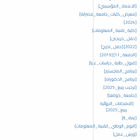
[الاعتماد_المؤسسي]
[معرض_كليات_جامعة_مصراتة]
[2024]
[كلية_تقنية_المعلومات]
[حفل_خريجين]
[2022]
[حفل_تخرج]
[الدفعة_11]
[2019]
[قبول_طلبة_دراسات_عليا]
[برنامج_الماجستير]
[برنامج_الدكتوراه]
[ترحيب ربيع_2025]
[جامعة_كوتاها]
[الامتحانات_النهائية
ربيع_2025]
[It_day]
[اليوم_الوطني_لتقنية_المعلومات]
[ورش_عمل]