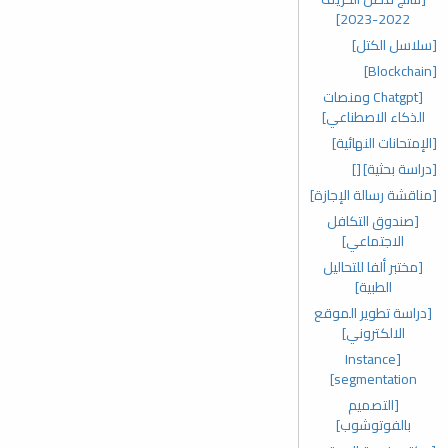
2022-2023]
[سلاسل الكتل]
[Blockchain]
[Chatgpt ومنصات
الذكاء الاصطناعي]
[الإمتحانات النهائية]
[دراسة بحثية]
[]
[مناقشة رسالة الإجازة]
[صندوق التكافل
الاجتماعي]
[مختبر ألفا للتحاليل
الطبية]
[دراسة تطوير الموقع
الالكتروني]
[Instance
segmentation]
[التصميم
بالفوتوشوب]