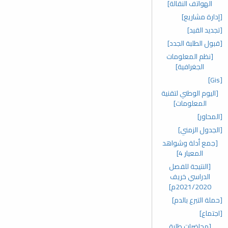
الهواتف النقالة]
[إدارة مشاريع]
[تجديد القيد]
[قبول الطلبة الجدد]
[نظم المعلومات
الجغرافية]
[Gis]
[اليوم الوطني لتقنية
المعلومات]
[المحاور]
[الجدول الزمني]
[جمع أدلة وشواهد
المعيار 4]
[النتيجة للفصل
الدراسي خريف
2021/2020م]
[حملة التبرع بالدم]
[اجتماع]
[محاضرات طلبة