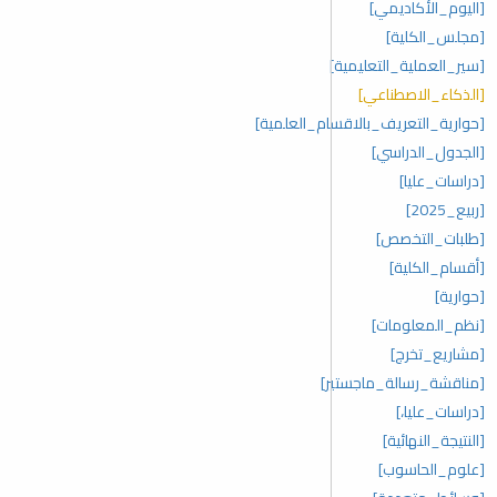
[اليوم_الأكاديمي]
[مجلس_الكلية]
[سير_العملية_التعليمية]
[الذكاء_الاصطناعي]
[حوارية_التعريف_بالاقسام_العلمية]
[الجدول_الدراسي]
[دراسات_عليا]
[ربيع_2025]
[طلبات_التخصص]
[أقسام_الكلية]
[حوارية]
[نظم_المعلومات]
[مشاريع_تخرج]
[مناقشة_رسالة_ماجستير]
[دراسات_عليا،]
[النتيجة_النهائية]
[علوم_الحاسوب]