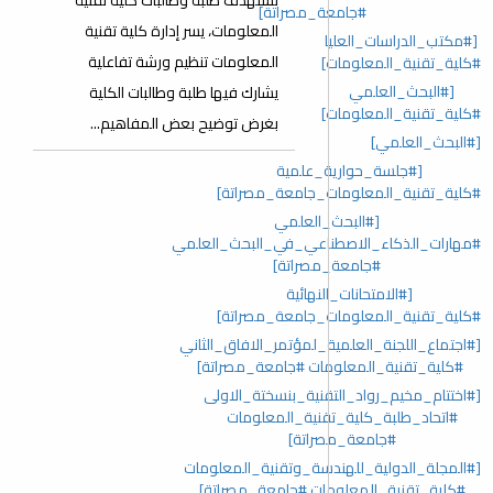
تستهدف طلبة وطالبات كلية تقنية
#جامعة_مصراتة]
المعلومات، يسر إدارة كلية تقنية
[#مكتب_الدراسات_العليا
المعلومات تنظيم ورشة تفاعلية
#كلية_تقنية_المعلومات]
[#البحث_العلمي
يشارك فيها طلبة وطالبات الكلية
#كلية_تقنية_المعلومات]
بغرض توضيح بعض المفاهيم...
[#البحث_العلمي]
[#جلسة_حوارية_علمية
#كلية_تقنية_المعلومات_جامعة_مصراتة]
[#البحث_العلمي
#مهارات_الذكاء_الاصطناعي_في_البحث_العلمي
#جامعة_مصراتة]
[#الامتحانات_النهائية
#كلية_تقنية_المعلومات_جامعة_مصراتة]
[#اجتماع_اللجنة_العلمية_لمؤتمر_الافاق_الثاني
#كلية_تقنية_المعلومات #جامعة_مصراتة]
[#اختتام_مخيم_رواد_التقنية_بنسختة_الاولى
#اتحاد_طلبة_كلية_تقنية_المعلومات
#جامعة_مصراتة]
[#المجلة_الدولية_للهندسة_وتقنية_المعلومات
#كلية_تقنية_المعلومات #جامعة_مصراتة]