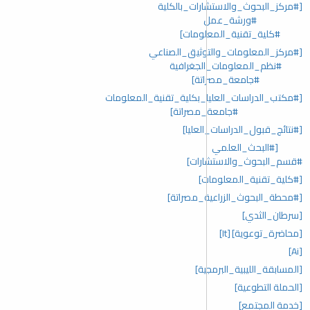
[#مركز_البحوث_والاستشارات_بالكلية
#ورشة_عمل
#كلية_تقنية_المعلومات]
[#مركز_المعلومات_والتوثيق_الصناعي
#نظم_المعلومات_الجغرافية
#جامعة_مصراتة]
[#مكتب_الدراسات_العليا_بكلية_تقنية_المعلومات
#جامعة_مصراتة]
[#نتائج_قبول_الدراسات_العليا]
[#البحث_العلمي
#قسم_البحوث_والاستشارات]
[#كلية_تقنية_المعلومات]
[#محطة_البحوث_الزراعية_مصراتة]
[سرطان_الثدي]
[محاضرة_توعوية]
[It]
[Ai]
[المسابقة_الليبية_البرمجية]
[الحملة التطوعية]
[خدمة المجتمع]