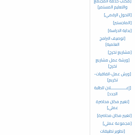
[مكتب خدمة المجتمع
والتعليم المستمر]
[التحول الرقمي]
[الماجستير]
[بداية الدراسة]
[توصيف البرامج
العلمية]
[مشاريع تخرج]
[ورشة عمل مشاريع
تخرج]
[ورش عمل-اتفاقيات-
تكريم]
[إعـــــــــــــلان للطلبة
الجدد]
[تغيير مكان محاضرة
عملي]
[تغيير مكان محاضرة]
[مجموعة عملي]
[تطوير تطبيقات