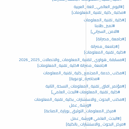
[#اليوم_العالمي_للغة_العربية
#مكتبة_كلية_تقنية_المعلومات]
[#كلية_تقنية_المعلومات
#تميز_طلابنا
#الامن_السبراني]
[#جامعة_مصراتة]
[#جامعة_مصراتة
#كلية_تقنية_المعلومات]
[#مسابقة_هواوي_لتقنية_المعلومات_والاتصالات_2025_2026
#جامعة_مصراتة #كلية_تقنية_المعلومات]
[#مكتب_خدمة_المجتمع_كلية_تقنية_المعلومات
#محاضرة_توعوية]
[#مؤتمر_افاق_تقنية_المعلومات_النسخة_الثانية
#كلية_تقنية_المعلومات #البحث_العلمي]
[#مكتب_البحوث_والاستشارات_بكلية_تقنية_المعلومات
#ورشة_عمل
#مركز_المعلومات_التوثيق_بوزارة_الصناعة]
[#البحث_العلمي #ورشة_عمل
#مركز_البحوث_والاستشارات_بالكلية]