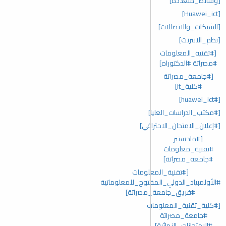
[وسائط_متعددة]
[Huawei_ict]
[الشبكات_والاتصالات]
[نظم_الانترنت]
[#تقنية_المعلومات
#مصراتة #الدكتوراه]
[#جامعة_مصراتة
#كلية_it]
[#huawei_ict]
[#مكتب_الدراسات_العليا]
[#إعلان_الامتحان_الاحترافي]
[#ماجستير
#تقنية_معلومات
#جامعة_مصراتة]
[#تقنية_المعلومات
#الأولمبياد_الدولي_المفتوح_للمعلوماتية
#فريق_جامعة_مصراتة]
[#كلية_تقنية_المعلومات
#جامعة_مصراتة
#الامتحانات_النهائية]