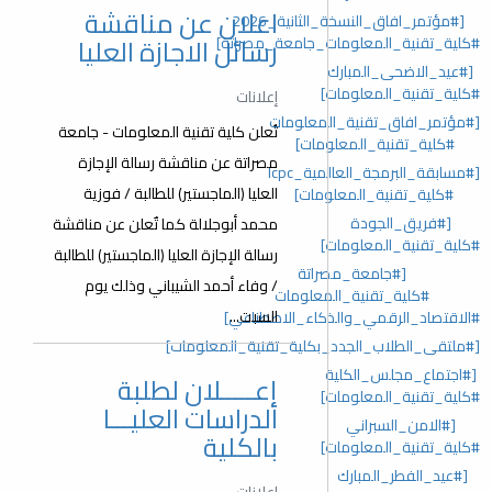
اعلان عن مناقشة
[#مؤتمر_افاق_النسخة_الثانية_2026
رسائل الاجازة العليا
#كلية_تقنية_المعلومات_جامعة_مصراتة]
[#عيد_الاضحى_المبارك
#كلية_تقنية_المعلومات]
إعلانات
[#مؤتمر_افاق_تقنية_المعلومات
تُعلن كلية تقنية المعلومات - جامعة
#كلية_تقنية_المعلومات]
مصراتة عن مناقشة رسالة الإجازة
[#مسابقة_البرمجة_العالمية_lcpc
العليا (الماجستير) للطالبة / فوزية
#كلية_تقنية_المعلومات]
[#فريق_الجودة
محمد أبوجلالة كما تٌعلن عن مناقشة
#كلية_تقنية_المعلومات]
رسالة الإجازة العليا (الماجستير) للطالبة
[#جامعة_مصراتة
/ وفاء أحمد الشيباني وذلك يوم
#كلية_تقنية_المعلومات
السبت...
#الاقتصاد_الرقمي_والذكاء_الاصطناعي]
[#ملتقى_الطلاب_الجدد_بكلية_تقنية_المعلومات]
[#اجتماع_مجلس_الكلية
إعـــــلان لطلبة
#كلية_تقنية_المعلومات]
الدراسات العليـــا
[#الامن_السبراني
بالكلية
#كلية_تقنية_المعلومات]
[#عيد_الفطر_المبارك