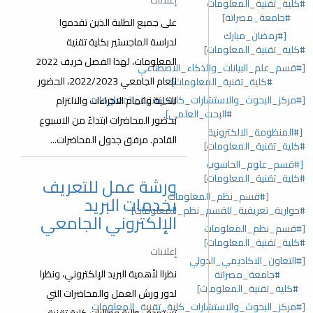
إعلانات
#كلية_تقنية_المعلومات
#جامعة_مصراتة]
على جميع الطلبة الذين تقدموا
[#رمضان_مبارك
لدراسة الماجستير بكلية تقنية
#كلية_تقنية_المعلومات]
المعلومات، لهذا الفصل خريف 2022
[#قسم_علم_البيانات_والذكاء_الاصطناعي
للعام الجامعي 2022/2023، الحضور
#كلية_تقنية_المعلومات]
[#مركز_البحوث_والاستشارات_كلية_تقنية_المعلومات
للكلية واتمام الاجراءات والالتزام
#البحث_العلمي]
بحضور المحاضرات ابتداءً من الاسبوع
[#المنظومة_الالكترونية
القادم. مرفق جدول المحاضرات...
#كلية_تقنية_المعلومات]
[#قسم_علوم_الحاسوب
#كلية_تقنية_المعلومات]
ورشة عمل للتعريف
[#قسم_نظم_المعلومات
بخدمات البريد
#حوارية_تعريفية_للقسم_نظم_المعلومات]
الإلكتروني الجامعي
[#قسم_نظم_المعلومات
#كلية_تقنية_المعلومات]
إعلانات
[#التعاون_الاكاديمي_الدولي
نظراا ﻷهمية البريد الإلكتروني، ونظرا
#جامعة_مصراتة
#كلية_تقنية_المعلومات]
لدور ورش العمل والمحاضرات التي
[#مركز_البحوث_والاستشارات_كلية_تقنية_المعلومات