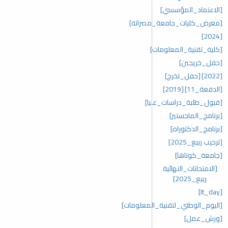
[الاعتماد_المؤسسي]
[معرض_كليات_جامعة_مصراتة]
[2024]
[كلية_تقنية_المعلومات]
[حفل_خريجين]
[2022]
[حفل_تخرج]
[الدفعة_11]
[2019]
[قبول_طلبة_دراسات_عليا]
[برنامج_الماجستير]
[برنامج_الدكتوراه]
[ترحيب ربيع_2025]
[جامعة_كوتاها]
[الامتحانات_النهائية
ربيع_2025]
[It_day]
[اليوم_الوطني_لتقنية_المعلومات]
[ورش_عمل]