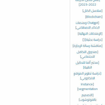
2022-2023]
[سلاسل الكتل]
[Blockchain]
[Chatgpt ومنصات
الذكاء الاصطناعي]
[الإمتحانات النهائية]
[دراسة بحثية]
[]
[مناقشة رسالة الإجازة]
[صندوق التكافل
الاجتماعي]
[مختبر ألفا للتحاليل
الطبية]
[دراسة تطوير الموقع
الالكتروني]
[Instance
segmentation]
[التصميم
بالفوتوشوب]