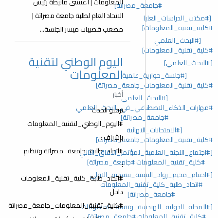
المعلومات | أ.عيسى مانيطة رئيس
#جامعة_مصراتة]
الاتحاد العام لطلبة جامعة مصراتة |
[#مكتب_الدراسات_العليا
#كلية_تقنية_المعلومات]
مصعب قصيبات ميسر الجلسة...
[#البحث_العلمي
#كلية_تقنية_المعلومات]
اليوم الوطني لتقنية
[#البحث_العلمي]
المعلومات
[#جلسة_حوارية_علمية
#كلية_تقنية_المعلومات_جامعة_مصراتة]
أخبار
[#البحث_العلمي
#مهارات_الذكاء_الاصطناعي_في_البحث_العلمي
ترقبو الحدث
#جامعة_مصراتة]
#اليوم_الوطني_لتقنية_المعلومات
[#الامتحانات_النهائية
بإشراف :
#كلية_تقنية_المعلومات_جامعة_مصراتة]
#اتحاد_طلبة_جامعة_مصراتة وتنظيم
[#اجتماع_اللجنة_العلمية_لمؤتمر_الافاق_الثاني
#كلية_تقنية_المعلومات #جامعة_مصراتة]
:
[#اختتام_مخيم_رواد_التقنية_بنسختة_الاولى
#اتحاد_طلبة_كلية_تقنية_المعلومات
#اتحاد_طلبة_كلية_تقنية_المعلومات
داخل
#جامعة_مصراتة]
#كلية_تقنية_المعلومات_جامعة_مصراتة
[#المجلة_الدولية_للهندسة_وتقنية_المعلومات
#كلية_تقنية_المعلومات #جامعة_مصراتة]