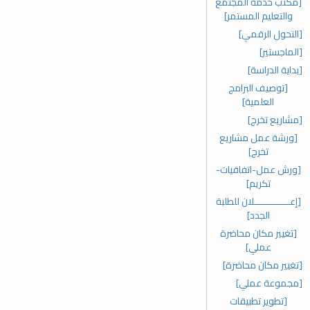
[مكتب خدمة المجتمع
والتعليم المستمر]
[التحول الرقمي]
[الماجستير]
[بداية الدراسة]
[توصيف البرامج
العلمية]
[مشاريع تخرج]
[ورشة عمل مشاريع
تخرج]
[ورش عمل-اتفاقيات-
تكريم]
[إعـــــــــــــلان للطلبة
الجدد]
[تغيير مكان محاضرة
عملي]
[تغيير مكان محاضرة]
[مجموعة عملي]
[تطوير تطبيقات