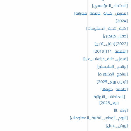
[الاعتماد_المؤسسي]
[معرض_كليات_جامعة_مصراتة]
[2024]
[كلية_تقنية_المعلومات]
[حفل_خريجين]
[2022]
[حفل_تخرج]
[الدفعة_11]
[2019]
[قبول_طلبة_دراسات_عليا]
[برنامج_الماجستير]
[برنامج_الدكتوراه]
[ترحيب ربيع_2025]
[جامعة_كوتاها]
[الامتحانات_النهائية
ربيع_2025]
[It_day]
[اليوم_الوطني_لتقنية_المعلومات]
[ورش_عمل]