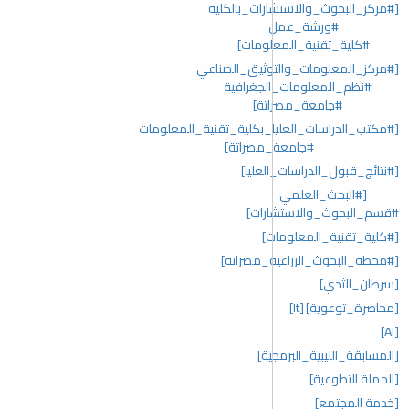
[#مركز_البحوث_والاستشارات_بالكلية
#ورشة_عمل
#كلية_تقنية_المعلومات]
[#مركز_المعلومات_والتوثيق_الصناعي
#نظم_المعلومات_الجغرافية
#جامعة_مصراتة]
[#مكتب_الدراسات_العليا_بكلية_تقنية_المعلومات
#جامعة_مصراتة]
[#نتائج_قبول_الدراسات_العليا]
[#البحث_العلمي
#قسم_البحوث_والاستشارات]
[#كلية_تقنية_المعلومات]
[#محطة_البحوث_الزراعية_مصراتة]
[سرطان_الثدي]
[محاضرة_توعوية]
[It]
[Ai]
[المسابقة_الليبية_البرمجية]
[الحملة التطوعية]
[خدمة المجتمع]