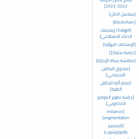
2022-2023]
[سلاسل الكتل]
[Blockchain]
[Chatgpt ومنصات
الذكاء الاصطناعي]
[الإمتحانات النهائية]
[دراسة بحثية]
[]
[مناقشة رسالة الإجازة]
[صندوق التكافل
الاجتماعي]
[مختبر ألفا للتحاليل
الطبية]
[دراسة تطوير الموقع
الالكتروني]
[Instance
segmentation]
[التصميم
بالفوتوشوب]