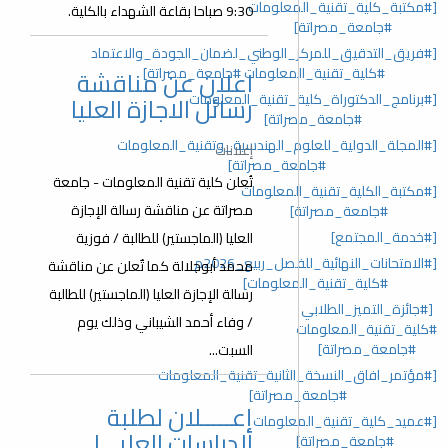
[#مكتبة_كلية_تقنية_المعلومات
9:30 صباحا بقاعة الشهداء بالكلية.
#جامعة_مصراتة]
[#فريق_التدقيق_للمركز_الوطني_لضمان_الجودة_والاعتماد
#كلية_تقنية_المعلومات #جامعة_مصراتة]
اعلان عن مناقشة
[#برنامج_الدكتوراة_كلية_تقنية_المعلومات
رسائل الاجازة العليا
#جامعة_مصراتة]
[#المجلة_الدولية_للعلوم_الهندسية_وتقنية_المعلومات
إعلانات
#جامعة_مصراتة]
تُعلن كلية تقنية المعلومات - جامعة
[#مكتبة_الكلية_تقنية_المعلومات
مصراتة عن مناقشة رسالة الإجازة
#جامعة_مصراتة]
[#خدمة_المجتمع]
العليا (الماجستير) للطالبة / فوزية
[#الامتحانات_النهائية_للفصل_ربيع_2026م
محمد أبوجلالة كما تٌعلن عن مناقشة
#كلية_تقنية_المعلومات]
رسالة الإجازة العليا (الماجستير) للطالبة
[#جائزة_التميز_الطلابي
/ وفاء أحمد الشيباني وذلك يوم
#كلية_تقنية_المعلومات
#جامعة_مصراتة]
السبت...
[#مؤتمر_افاق_النسخة_الثانية_تقنية_المعلومات
#جامعة_مصراتة]
إعـــــلان لطلبة
[#عميد_كلية_تقنية_المعلومات
الدراسات العليـــا
#جامعة_مصراتة]