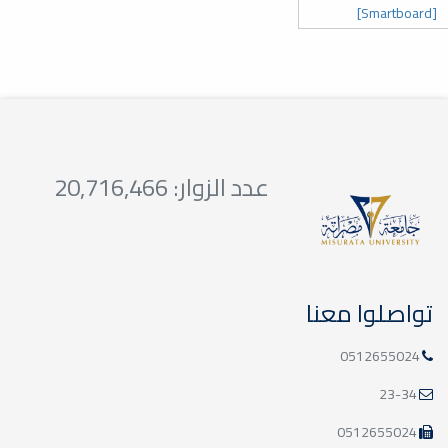
[Smartboard]
عدد الزوار: 20,716,466
تواصلوا معنا
0512655024
23-34
0512655024