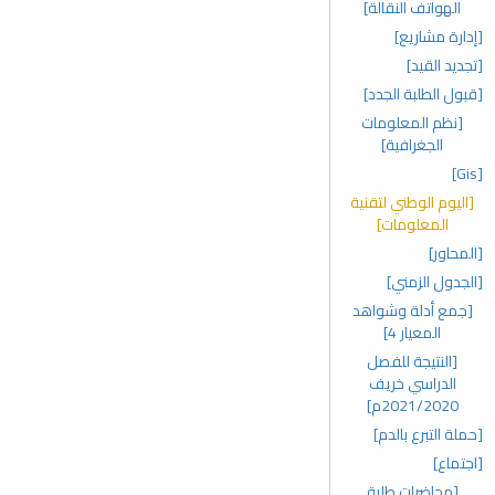
الهواتف النقالة]
[إدارة مشاريع]
[تجديد القيد]
[قبول الطلبة الجدد]
[نظم المعلومات
الجغرافية]
[Gis]
[اليوم الوطني لتقنية
المعلومات]
[المحاور]
[الجدول الزمني]
[جمع أدلة وشواهد
المعيار 4]
[النتيجة للفصل
الدراسي خريف
2021/2020م]
[حملة التبرع بالدم]
[اجتماع]
[محاضرات طلبة