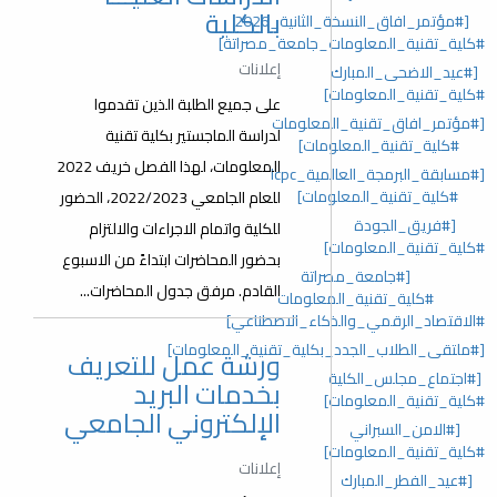
بالكلية
[#مؤتمر_افاق_النسخة_الثانية_2026
#كلية_تقنية_المعلومات_جامعة_مصراتة]
إعلانات
[#عيد_الاضحى_المبارك
#كلية_تقنية_المعلومات]
على جميع الطلبة الذين تقدموا
[#مؤتمر_افاق_تقنية_المعلومات
لدراسة الماجستير بكلية تقنية
#كلية_تقنية_المعلومات]
المعلومات، لهذا الفصل خريف 2022
[#مسابقة_البرمجة_العالمية_lcpc
#كلية_تقنية_المعلومات]
للعام الجامعي 2022/2023، الحضور
[#فريق_الجودة
للكلية واتمام الاجراءات والالتزام
#كلية_تقنية_المعلومات]
بحضور المحاضرات ابتداءً من الاسبوع
[#جامعة_مصراتة
القادم. مرفق جدول المحاضرات...
#كلية_تقنية_المعلومات
#الاقتصاد_الرقمي_والذكاء_الاصطناعي]
[#ملتقى_الطلاب_الجدد_بكلية_تقنية_المعلومات]
ورشة عمل للتعريف
[#اجتماع_مجلس_الكلية
بخدمات البريد
#كلية_تقنية_المعلومات]
الإلكتروني الجامعي
[#الامن_السبراني
#كلية_تقنية_المعلومات]
إعلانات
[#عيد_الفطر_المبارك