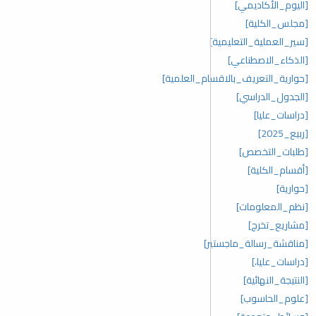
[اليوم_الأكاديمي]
[مجلس_الكلية]
[سير_العملية_التعليمية]
[الذكاء_الاصطناعي]
[حوارية_التعريف_بالاقسام_العلمية]
[الجدول_الدراسي]
[دراسات_عليا]
[ربيع_2025]
[طلبات_التخصص]
[أقسام_الكلية]
[حوارية]
[نظم_المعلومات]
[مشاريع_تخرج]
[مناقشة_رسالة_ماجستير]
[دراسات_عليا،]
[النتيجة_النهائية]
[علوم_الحاسوب]