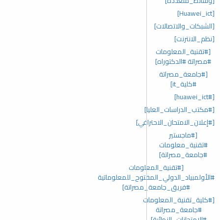
[وسائط_متعددة]
[Huawei_ict]
[الشبكات_والاتصالات]
[نظم_الانترنت]
[#تقنية_المعلومات
#مصراتة #الدكتوراه]
[#جامعة_مصراتة
#كلية_it]
[#huawei_ict]
[#مكتب_الدراسات_العليا]
[#إعلان_الامتحان_الاحترافي]
[#ماجستير
#تقنية_معلومات
#جامعة_مصراتة]
[#تقنية_المعلومات
#الأولمبياد_الدولي_المفتوح_للمعلوماتية
#فريق_جامعة_مصراتة]
[#كلية_تقنية_المعلومات
#جامعة_مصراتة
#الامتحانات_النهائية]