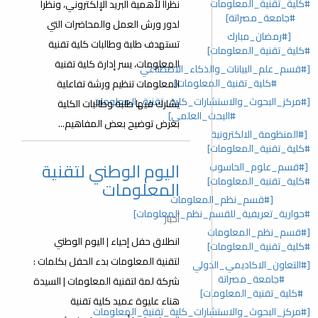
#كلية_تقنية_المعلومات
نظراا ﻷهمية البريد الإلكتروني، ونظرا
#جامعة_مصراتة]
لدور ورش العمل والمحاضرات التي
[#رمضان_مبارك
تستهدف طلبة وطالبات كلية تقنية
#كلية_تقنية_المعلومات]
المعلومات، يسر إدارة كلية تقنية
[#قسم_علم_البيانات_والذكاء_الاصطناعي
#كلية_تقنية_المعلومات]
المعلومات تنظيم ورشة تفاعلية
[#مركز_البحوث_والاستشارات_كلية_تقنية_المعلومات
يشارك فيها طلبة وطالبات الكلية
#البحث_العلمي]
بغرض توضيح بعض المفاهيم...
[#المنظومة_الالكترونية
#كلية_تقنية_المعلومات]
اليوم الوطني لتقنية
[#قسم_علوم_الحاسوب
#كلية_تقنية_المعلومات]
المعلومات
[#قسم_نظم_المعلومات
#حوارية_تعريفية_للقسم_نظم_المعلومات]
أخبار
[#قسم_نظم_المعلومات
انطلاق حفل إحياء | اليوم الوطني
#كلية_تقنية_المعلومات]
لتقنية المعلومات بدء الحفل بكلمات :
[#التعاون_الاكاديمي_الدولي
#جامعة_مصراتة
شركة لمة لتقنية المعلومات | السيدة
#كلية_تقنية_المعلومات]
هناء عليوة عميد كلية تقنية
[#مركز_البحوث_والاستشارات_كلية_تقنية_المعلومات