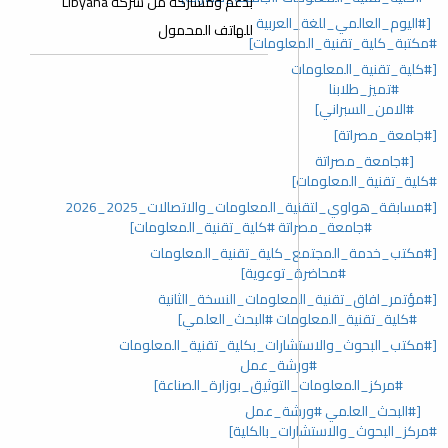
بدعم ومشاركة من شركة Libyana
[#اليوم_العالمي_للغة_العربية
للهاتف المحمول
#مكتبة_كلية_تقنية_المعلومات]
[#كلية_تقنية_المعلومات
#تميز_طلابنا
#الامن_السبراني]
[#جامعة_مصراتة]
[#جامعة_مصراتة
#كلية_تقنية_المعلومات]
[#مسابقة_هواوي_لتقنية_المعلومات_والاتصالات_2025_2026
#جامعة_مصراتة #كلية_تقنية_المعلومات]
[#مكتب_خدمة_المجتمع_كلية_تقنية_المعلومات
#محاضرة_توعوية]
[#مؤتمر_افاق_تقنية_المعلومات_النسخة_الثانية
#كلية_تقنية_المعلومات #البحث_العلمي]
[#مكتب_البحوث_والاستشارات_بكلية_تقنية_المعلومات
#ورشة_عمل
#مركز_المعلومات_التوثيق_بوزارة_الصناعة]
[#البحث_العلمي #ورشة_عمل
#مركز_البحوث_والاستشارات_بالكلية]