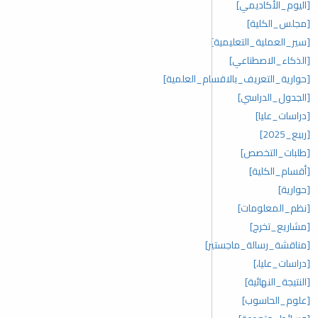
[اليوم_الأكاديمي]
[مجلس_الكلية]
[سير_العملية_التعليمية]
[الذكاء_الاصطناعي]
[حوارية_التعريف_بالاقسام_العلمية]
[الجدول_الدراسي]
[دراسات_عليا]
[ربيع_2025]
[طلبات_التخصص]
[أقسام_الكلية]
[حوارية]
[نظم_المعلومات]
[مشاريع_تخرج]
[مناقشة_رسالة_ماجستير]
[دراسات_عليا،]
[النتيجة_النهائية]
[علوم_الحاسوب]