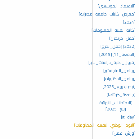
[الاعتماد_المؤسسي]
[معرض_كليات_جامعة_مصراتة]
[2024]
[كلية_تقنية_المعلومات]
[حفل_خريجين]
[2022]
[حفل_تخرج]
[الدفعة_11]
[2019]
[قبول_طلبة_دراسات_عليا]
[برنامج_الماجستير]
[برنامج_الدكتوراه]
[ترحيب ربيع_2025]
[جامعة_كوتاها]
[الامتحانات_النهائية
ربيع_2025]
[It_day]
[اليوم_الوطني_لتقنية_المعلومات]
[ورش_عمل]