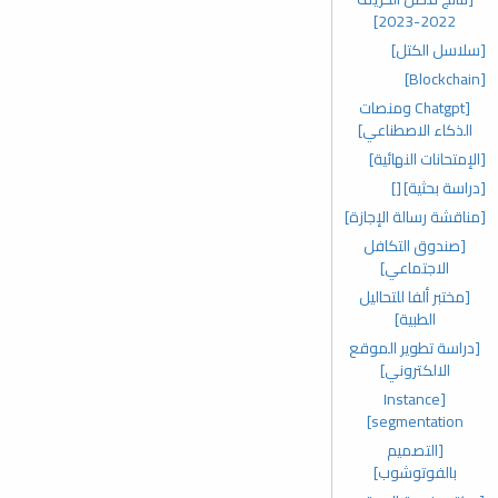
2022-2023]
[سلاسل الكتل]
[Blockchain]
[Chatgpt ومنصات
الذكاء الاصطناعي]
[الإمتحانات النهائية]
[دراسة بحثية]
[]
[مناقشة رسالة الإجازة]
[صندوق التكافل
الاجتماعي]
[مختبر ألفا للتحاليل
الطبية]
[دراسة تطوير الموقع
الالكتروني]
[Instance
segmentation]
[التصميم
بالفوتوشوب]