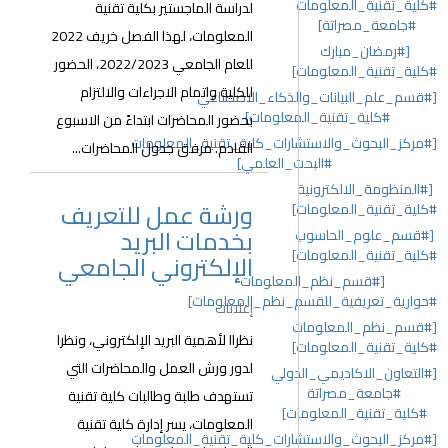
#كلية_تقنية_المعلومات
لدراسة الماجستير بكلية تقنية
#جامعة_مصراتة]
المعلومات، لهذا الفصل خريف 2022
[#رمضان_مبارك
للعام الجامعي 2022/2023، الحضور
#كلية_تقنية_المعلومات]
للكلية واتمام الاجراءات والالتزام
[#قسم_علم_البيانات_والذكاء_الاصطناعي
#كلية_تقنية_المعلومات]
بحضور المحاضرات ابتداءً من الاسبوع
[#مركز_البحوث_والاستشارات_كلية_تقنية_المعلومات
القادم. مرفق جدول المحاضرات...
#البحث_العلمي]
[#المنظومة_الالكترونية
ورشة عمل للتعريف
#كلية_تقنية_المعلومات]
بخدمات البريد
[#قسم_علوم_الحاسوب
#كلية_تقنية_المعلومات]
الإلكتروني الجامعي
[#قسم_نظم_المعلومات
#حوارية_تعريفية_للقسم_نظم_المعلومات]
إعلانات
[#قسم_نظم_المعلومات
نظراا ﻷهمية البريد الإلكتروني، ونظرا
#كلية_تقنية_المعلومات]
لدور ورش العمل والمحاضرات التي
[#التعاون_الاكاديمي_الدولي
#جامعة_مصراتة
تستهدف طلبة وطالبات كلية تقنية
#كلية_تقنية_المعلومات]
المعلومات، يسر إدارة كلية تقنية
[#مركز_البحوث_والاستشارات_كلية_تقنية_المعلومات