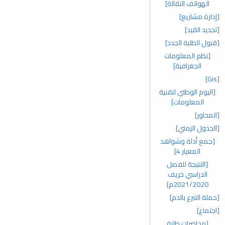
الهواتف النقالة]
[إدارة مشاريع]
[تجديد القيد]
[قبول الطلبة الجدد]
[نظم المعلومات
الجغرافية]
[Gis]
[اليوم الوطني لتقنية
المعلومات]
[المحاور]
[الجدول الزمني]
[جمع أدلة وشواهد
المعيار 4]
[النتيجة للفصل
الدراسي خريف
2021/2020م]
[حملة التبرع بالدم]
[اجتماع]
[محاضرات طلبة