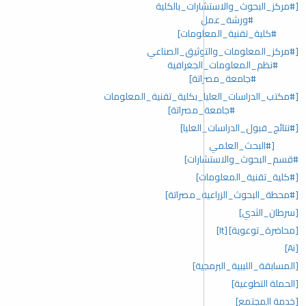
[#مركز_البحوث_والاستشارات_بالكلية
#ورشة_عمل
#كلية_تقنية_المعلومات]
[#مركز_المعلومات_والتوثيق_الصناعي
#نظم_المعلومات_الجغرافية
#جامعة_مصراتة]
[#مكتب_الدراسات_العليا_بكلية_تقنية_المعلومات
#جامعة_مصراتة]
[#نتائج_قبول_الدراسات_العليا]
[#البحث_العلمي
#قسم_البحوث_والاستشارات]
[#كلية_تقنية_المعلومات]
[#محطة_البحوث_الزراعية_مصراتة]
[سرطان_الثدي]
[محاضرة_توعوية]
[It]
[Ai]
[المسابقة_الليبية_البرمجية]
[الحملة التطوعية]
[خدمة المجتمع]