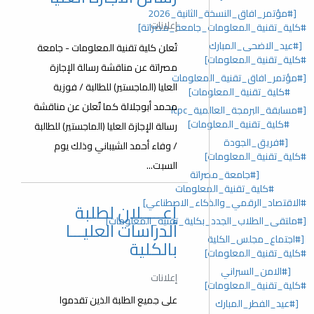
[#مؤتمر_افاق_النسخة_الثانية_2026
إعلانات
#كلية_تقنية_المعلومات_جامعة_مصراتة]
[#عيد_الاضحى_المبارك
تُعلن كلية تقنية المعلومات - جامعة
#كلية_تقنية_المعلومات]
مصراتة عن مناقشة رسالة الإجازة
[#مؤتمر_افاق_تقنية_المعلومات
العليا (الماجستير) للطالبة / فوزية
#كلية_تقنية_المعلومات]
محمد أبوجلالة كما تٌعلن عن مناقشة
[#مسابقة_البرمجة_العالمية_lcpc
#كلية_تقنية_المعلومات]
رسالة الإجازة العليا (الماجستير) للطالبة
[#فريق_الجودة
/ وفاء أحمد الشيباني وذلك يوم
#كلية_تقنية_المعلومات]
السبت...
[#جامعة_مصراتة
#كلية_تقنية_المعلومات
#الاقتصاد_الرقمي_والذكاء_الاصطناعي]
إعـــــلان لطلبة
[#ملتقى_الطلاب_الجدد_بكلية_تقنية_المعلومات]
الدراسات العليـــا
[#اجتماع_مجلس_الكلية
بالكلية
#كلية_تقنية_المعلومات]
[#الامن_السبراني
إعلانات
#كلية_تقنية_المعلومات]
على جميع الطلبة الذين تقدموا
[#عيد_الفطر_المبارك