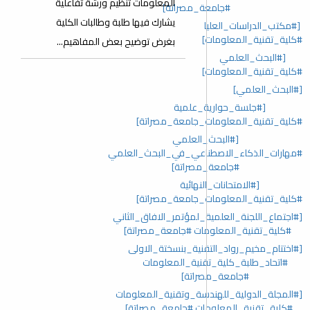
المعلومات تنظيم ورشة تفاعلية
#جامعة_مصراتة]
يشارك فيها طلبة وطالبات الكلية
[#مكتب_الدراسات_العليا
#كلية_تقنية_المعلومات]
بغرض توضيح بعض المفاهيم...
[#البحث_العلمي
#كلية_تقنية_المعلومات]
[#البحث_العلمي]
[#جلسة_حوارية_علمية
#كلية_تقنية_المعلومات_جامعة_مصراتة]
[#البحث_العلمي
#مهارات_الذكاء_الاصطناعي_في_البحث_العلمي
#جامعة_مصراتة]
[#الامتحانات_النهائية
#كلية_تقنية_المعلومات_جامعة_مصراتة]
[#اجتماع_اللجنة_العلمية_لمؤتمر_الافاق_الثاني
#كلية_تقنية_المعلومات #جامعة_مصراتة]
[#اختتام_مخيم_رواد_التقنية_بنسختة_الاولى
#اتحاد_طلبة_كلية_تقنية_المعلومات
#جامعة_مصراتة]
[#المجلة_الدولية_للهندسة_وتقنية_المعلومات
#كلية_تقنية_المعلومات #جامعة_مصراتة]