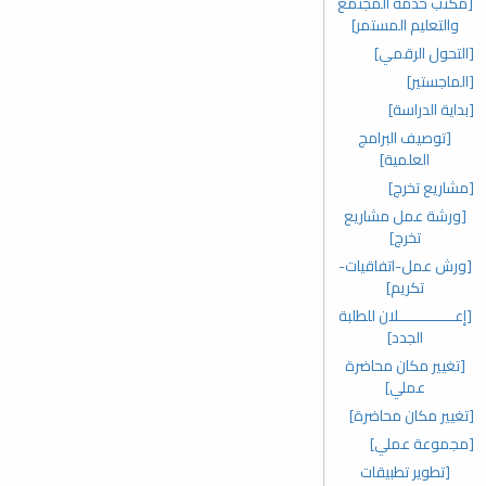
[مكتب خدمة المجتمع
والتعليم المستمر]
[التحول الرقمي]
[الماجستير]
[بداية الدراسة]
[توصيف البرامج
العلمية]
[مشاريع تخرج]
[ورشة عمل مشاريع
تخرج]
[ورش عمل-اتفاقيات-
تكريم]
[إعـــــــــــــلان للطلبة
الجدد]
[تغيير مكان محاضرة
عملي]
[تغيير مكان محاضرة]
[مجموعة عملي]
[تطوير تطبيقات