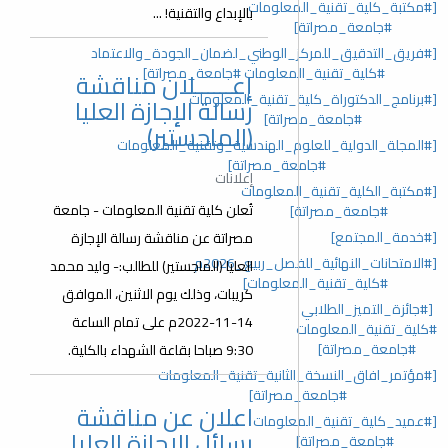
[#مكتبة_كلية_تقنية_المعلومات
بالإبداع والتقنية! ...
#جامعة_مصراتة]
[#فريق_التدقيق_للمركز_الوطني_لضمان_الجودة_والاعتماد
#كلية_تقنية_المعلومات #جامعة_مصراتة]
إعــــــلان مناقشة
[#برنامج_الدكتوراة_كلية_تقنية_المعلومات
رسالة الإجازة العليا
#جامعة_مصراتة]
(الماجستير)
[#المجلة_الدولية_للعلوم_الهندسية_وتقنية_المعلومات
#جامعة_مصراتة]
إعلانات
[#مكتبة_الكلية_تقنية_المعلومات
تُعلن كلية تقنية المعلومات - جامعة
#جامعة_مصراتة]
[#خدمة_المجتمع]
مصراتة عن مناقشة رسالة الإجازة
[#الامتحانات_النهائية_للفصل_ربيع_2026م
العليا (الماجستير) للطالب:- وليد محمد
#كلية_تقنية_المعلومات]
كريبات، وذلك يوم الاثنين، الموافق
[#جائزة_التميز_الطلابي
14-11-2022م على تمام الساعة
#كلية_تقنية_المعلومات
#جامعة_مصراتة]
9:30 صباحا بقاعة الشهداء بالكلية.
[#مؤتمر_افاق_النسخة_الثانية_تقنية_المعلومات
#جامعة_مصراتة]
اعلان عن مناقشة
[#عميد_كلية_تقنية_المعلومات
رسائل الاجازة العليا
#جامعة_مصراتة]