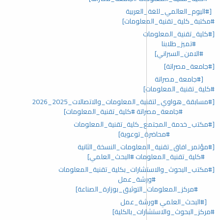
[#اليوم_العالمي_للغة_العربية
#مكتبة_كلية_تقنية_المعلومات]
[#كلية_تقنية_المعلومات
#تميز_طلابنا
#الامن_السبراني]
[#جامعة_مصراتة]
[#جامعة_مصراتة
#كلية_تقنية_المعلومات]
[#مسابقة_هواوي_لتقنية_المعلومات_والاتصالات_2025_2026
#جامعة_مصراتة #كلية_تقنية_المعلومات]
[#مكتب_خدمة_المجتمع_كلية_تقنية_المعلومات
#محاضرة_توعوية]
[#مؤتمر_افاق_تقنية_المعلومات_النسخة_الثانية
#كلية_تقنية_المعلومات #البحث_العلمي]
[#مكتب_البحوث_والاستشارات_بكلية_تقنية_المعلومات
#ورشة_عمل
#مركز_المعلومات_التوثيق_بوزارة_الصناعة]
[#البحث_العلمي #ورشة_عمل
#مركز_البحوث_والاستشارات_بالكلية]