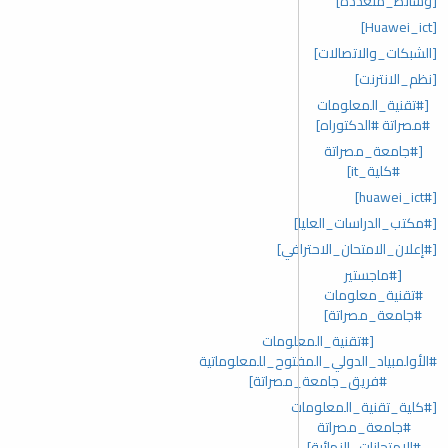
[وسائط_متعددة]
[Huawei_ict]
[الشبكات_والاتصالات]
[نظم_الانترنت]
[#تقنية_المعلومات
#مصراتة #الدكتوراه]
[#جامعة_مصراتة
#كلية_it]
[#huawei_ict]
[#مكتب_الدراسات_العليا]
[#إعلان_الامتحان_الاحترافي]
[#ماجستير
#تقنية_معلومات
#جامعة_مصراتة]
[#تقنية_المعلومات
#الأولمبياد_الدولي_المفتوح_للمعلوماتية
#فريق_جامعة_مصراتة]
[#كلية_تقنية_المعلومات
#جامعة_مصراتة
#الامتحانات_النهائية]