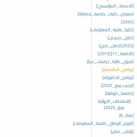
[الاعتماد_المؤسسي]
[معرض_كليات_جامعة_مصراتة]
[2024]
[كلية_تقنية_المعلومات]
[حفل_خريجين]
[2022]
[حفل_تخرج]
[الدفعة_11]
[2019]
[قبول_طلبة_دراسات_عليا]
[برنامج_الماجستير]
[برنامج_الدكتوراه]
[ترحيب ربيع_2025]
[جامعة_كوتاها]
[الامتحانات_النهائية
ربيع_2025]
[It_day]
[اليوم_الوطني_لتقنية_المعلومات]
[ورش_عمل]