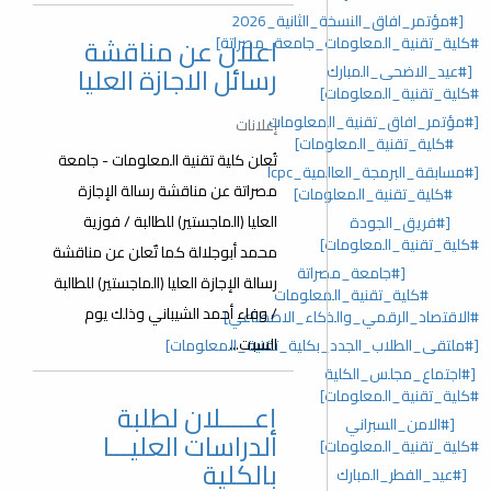
[#مؤتمر_افاق_النسخة_الثانية_2026
اعلان عن مناقشة
#كلية_تقنية_المعلومات_جامعة_مصراتة]
رسائل الاجازة العليا
[#عيد_الاضحى_المبارك
#كلية_تقنية_المعلومات]
[#مؤتمر_افاق_تقنية_المعلومات
إعلانات
#كلية_تقنية_المعلومات]
تُعلن كلية تقنية المعلومات - جامعة
[#مسابقة_البرمجة_العالمية_lcpc
مصراتة عن مناقشة رسالة الإجازة
#كلية_تقنية_المعلومات]
العليا (الماجستير) للطالبة / فوزية
[#فريق_الجودة
#كلية_تقنية_المعلومات]
محمد أبوجلالة كما تٌعلن عن مناقشة
[#جامعة_مصراتة
رسالة الإجازة العليا (الماجستير) للطالبة
#كلية_تقنية_المعلومات
/ وفاء أحمد الشيباني وذلك يوم
#الاقتصاد_الرقمي_والذكاء_الاصطناعي]
السبت...
[#ملتقى_الطلاب_الجدد_بكلية_تقنية_المعلومات]
[#اجتماع_مجلس_الكلية
#كلية_تقنية_المعلومات]
إعـــــلان لطلبة
[#الامن_السبراني
الدراسات العليـــا
#كلية_تقنية_المعلومات]
بالكلية
[#عيد_الفطر_المبارك