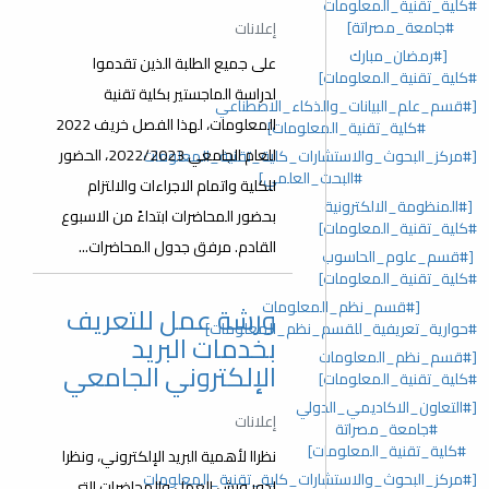
#كلية_تقنية_المعلومات
#جامعة_مصراتة]
إعلانات
[#رمضان_مبارك
على جميع الطلبة الذين تقدموا
#كلية_تقنية_المعلومات]
لدراسة الماجستير بكلية تقنية
[#قسم_علم_البيانات_والذكاء_الاصطناعي
المعلومات، لهذا الفصل خريف 2022
#كلية_تقنية_المعلومات]
للعام الجامعي 2022/2023، الحضور
[#مركز_البحوث_والاستشارات_كلية_تقنية_المعلومات
#البحث_العلمي]
للكلية واتمام الاجراءات والالتزام
[#المنظومة_الالكترونية
بحضور المحاضرات ابتداءً من الاسبوع
#كلية_تقنية_المعلومات]
القادم. مرفق جدول المحاضرات...
[#قسم_علوم_الحاسوب
#كلية_تقنية_المعلومات]
[#قسم_نظم_المعلومات
ورشة عمل للتعريف
#حوارية_تعريفية_للقسم_نظم_المعلومات]
بخدمات البريد
[#قسم_نظم_المعلومات
الإلكتروني الجامعي
#كلية_تقنية_المعلومات]
[#التعاون_الاكاديمي_الدولي
إعلانات
#جامعة_مصراتة
#كلية_تقنية_المعلومات]
نظراا ﻷهمية البريد الإلكتروني، ونظرا
[#مركز_البحوث_والاستشارات_كلية_تقنية_المعلومات
لدور ورش العمل والمحاضرات التي