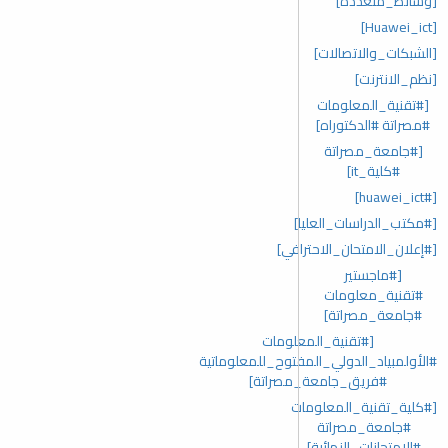
[وسائط_متعددة]
[Huawei_ict]
[الشبكات_والاتصالات]
[نظم_الانترنت]
[#تقنية_المعلومات
#مصراتة #الدكتوراه]
[#جامعة_مصراتة
#كلية_it]
[#huawei_ict]
[#مكتب_الدراسات_العليا]
[#إعلان_الامتحان_الاحترافي]
[#ماجستير
#تقنية_معلومات
#جامعة_مصراتة]
[#تقنية_المعلومات
#الأولمبياد_الدولي_المفتوح_للمعلوماتية
#فريق_جامعة_مصراتة]
[#كلية_تقنية_المعلومات
#جامعة_مصراتة
#الامتحانات_النهائية]