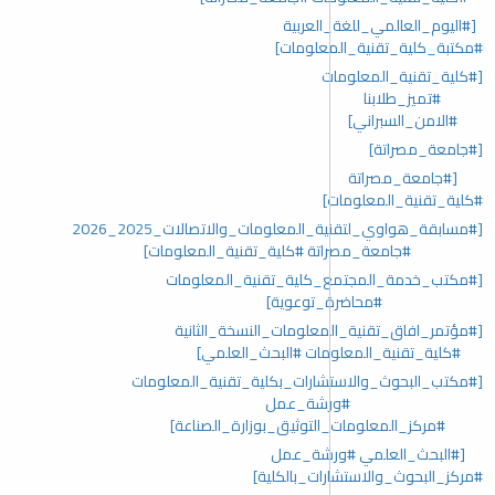
[#اليوم_العالمي_للغة_العربية
#مكتبة_كلية_تقنية_المعلومات]
[#كلية_تقنية_المعلومات
#تميز_طلابنا
#الامن_السبراني]
[#جامعة_مصراتة]
[#جامعة_مصراتة
#كلية_تقنية_المعلومات]
[#مسابقة_هواوي_لتقنية_المعلومات_والاتصالات_2025_2026
#جامعة_مصراتة #كلية_تقنية_المعلومات]
[#مكتب_خدمة_المجتمع_كلية_تقنية_المعلومات
#محاضرة_توعوية]
[#مؤتمر_افاق_تقنية_المعلومات_النسخة_الثانية
#كلية_تقنية_المعلومات #البحث_العلمي]
[#مكتب_البحوث_والاستشارات_بكلية_تقنية_المعلومات
#ورشة_عمل
#مركز_المعلومات_التوثيق_بوزارة_الصناعة]
[#البحث_العلمي #ورشة_عمل
#مركز_البحوث_والاستشارات_بالكلية]