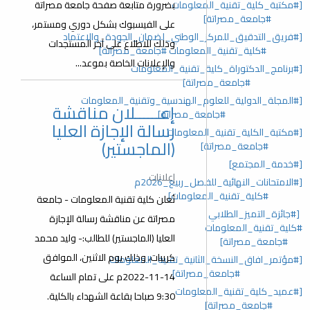
[#مكتبة_كلية_تقنية_المعلومات
بضرورة متابعة صفحة جامعة مصراتة
#جامعة_مصراتة]
على الفيسبوك بشكل دوري ومستمر،
[#فريق_التدقيق_للمركز_الوطني_لضمان_الجودة_والاعتماد
وذلك للاطلاع على آخر المستجدات
#كلية_تقنية_المعلومات #جامعة_مصراتة]
والإعلانات الخاصة بموعد...
[#برنامج_الدكتوراة_كلية_تقنية_المعلومات
#جامعة_مصراتة]
[#المجلة_الدولية_للعلوم_الهندسية_وتقنية_المعلومات
إعــــــلان مناقشة
#جامعة_مصراتة]
رسالة الإجازة العليا
[#مكتبة_الكلية_تقنية_المعلومات
(الماجستير)
#جامعة_مصراتة]
[#خدمة_المجتمع]
إعلانات
[#الامتحانات_النهائية_للفصل_ربيع_2026م
#كلية_تقنية_المعلومات]
تُعلن كلية تقنية المعلومات - جامعة
[#جائزة_التميز_الطلابي
مصراتة عن مناقشة رسالة الإجازة
#كلية_تقنية_المعلومات
العليا (الماجستير) للطالب:- وليد محمد
#جامعة_مصراتة]
كريبات، وذلك يوم الاثنين، الموافق
[#مؤتمر_افاق_النسخة_الثانية_تقنية_المعلومات
#جامعة_مصراتة]
14-11-2022م على تمام الساعة
[#عميد_كلية_تقنية_المعلومات
9:30 صباحا بقاعة الشهداء بالكلية.
#جامعة_مصراتة]