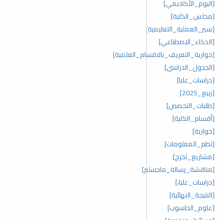
[اليوم_الأكاديمي]
[مجلس_الكلية]
[سير_العملية_التعليمية]
[الذكاء_الاصطناعي]
[حوارية_التعريف_بالاقسام_العلمية]
[الجدول_الدراسي]
[دراسات_عليا]
[ربيع_2025]
[طلبات_التخصص]
[أقسام_الكلية]
[حوارية]
[نظم_المعلومات]
[مشاريع_تخرج]
[مناقشة_رسالة_ماجستير]
[دراسات_عليا،]
[النتيجة_النهائية]
[علوم_الحاسوب]