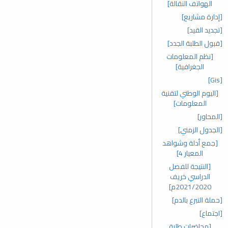
الهواتف النقالة]
[إدارة مشاريع]
[تجديد القيد]
[قبول الطلبة الجدد]
[نظم المعلومات
الجغرافية]
[Gis]
[اليوم الوطني لتقنية
المعلومات]
[المحاور]
[الجدول الزمني]
[جمع أدلة وشواهد
المعيار 4]
[النتيجة للفصل
الدراسي خريف
2021/2020م]
[حملة التبرع بالدم]
[اجتماع]
[محاضرات طلبة