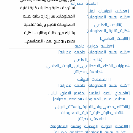
#جامعة_مصراتة]
تستهدف طلبة وطالبات كلية تقنية
[#مكتب_الدراسات_العليا
المعلومات، يسر إدارة كلية تقنية
#كلية_تقنية_المعلومات]
المعلومات تنظيم ورشة تفاعلية
[#البحث_العلمي
#كلية_تقنية_المعلومات]
يشارك فيها طلبة وطالبات الكلية
[#البحث_العلمي]
بغرض توضيح بعض المفاهيم...
[#جلسة_حوارية_علمية
#كلية_تقنية_المعلومات_جامعة_مصراتة]
[#البحث_العلمي
#مهارات_الذكاء_الاصطناعي_في_البحث_العلمي
#جامعة_مصراتة]
[#الامتحانات_النهائية
#كلية_تقنية_المعلومات_جامعة_مصراتة]
[#اجتماع_اللجنة_العلمية_لمؤتمر_الافاق_الثاني
#كلية_تقنية_المعلومات #جامعة_مصراتة]
[#اختتام_مخيم_رواد_التقنية_بنسختة_الاولى
#اتحاد_طلبة_كلية_تقنية_المعلومات
#جامعة_مصراتة]
[#المجلة_الدولية_للهندسة_وتقنية_المعلومات
#كلية_تقنية_المعلومات #جامعة_مصراتة]