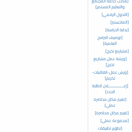
[مكتب خدمة المجتمع
والتعليم المستمر]
[التحول الرقمي]
[الماجستير]
[بداية الدراسة]
[توصيف البرامج
العلمية]
[مشاريع تخرج]
[ورشة عمل مشاريع
تخرج]
[ورش عمل-اتفاقيات-
تكريم]
[إعـــــــــــــلان للطلبة
الجدد]
[تغيير مكان محاضرة
عملي]
[تغيير مكان محاضرة]
[مجموعة عملي]
[تطوير تطبيقات