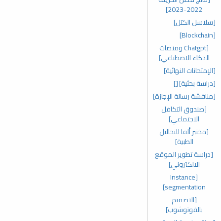
2022-2023]
[سلاسل الكتل]
[Blockchain]
[Chatgpt ومنصات
الذكاء الاصطناعي]
[الإمتحانات النهائية]
[دراسة بحثية]
[]
[مناقشة رسالة الإجازة]
[صندوق التكافل
الاجتماعي]
[مختبر ألفا للتحاليل
الطبية]
[دراسة تطوير الموقع
الالكتروني]
[Instance
segmentation]
[التصميم
بالفوتوشوب]