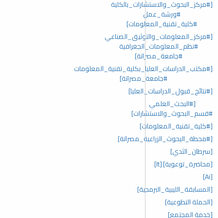
[#مركز_البحوث_والاستشارات_بالكلية
#ورشة_عمل
#كلية_تقنية_المعلومات]
[#مركز_المعلومات_والتوثيق_الصناعي
#نظم_المعلومات_الجغرافية
#جامعة_مصراتة]
[#مكتب_الدراسات_العليا_بكلية_تقنية_المعلومات
#جامعة_مصراتة]
[#نتائج_قبول_الدراسات_العليا]
[#البحث_العلمي
#قسم_البحوث_والاستشارات]
[#كلية_تقنية_المعلومات]
[#محطة_البحوث_الزراعية_مصراتة]
[سرطان_الثدي]
[محاضرة_توعوية]
[It]
[Ai]
[المسابقة_الليبية_البرمجية]
[الحملة التطوعية]
[خدمة المجتمع]