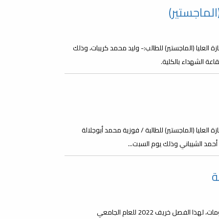
(الماجستير)
ة العليا (الماجستير) للطالب:- وليد محمد كريبات، وذلك
 العليا (الماجستير) للطالبة / فوزية محمد أبوجلالة
ء أحمد الشيباني وذلك يوم السبت...
ة
على جميع الطلبة الذين تقدموا لدراسة الماجستير بكلية تقنية المعلومات، لهذا الفصل خريف 2022 للعام الجامعي