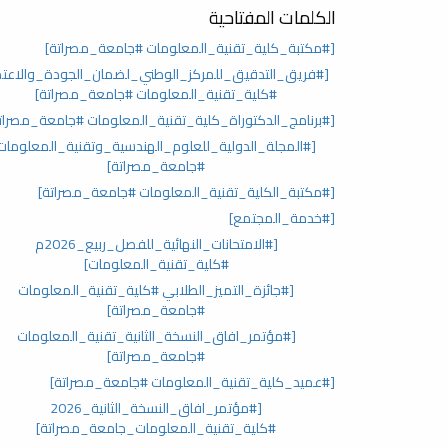
الكلمات المفتاحية
[#مكتبة_كلية_تقنية_المعلومات #جامعة_مصراتة]
[#فريق_التدقيق_للمركز_الوطني_لضمان_الجودة_والاعتم
#كلية_تقنية_المعلومات #جامعة_مصراتة]
[#برنامج_الدكتوراة_كلية_تقنية_المعلومات #جامعة_مصرات
[#المجلة_الدولية_للعلوم_الهندسية_وتقنية_المعلومات
#جامعة_مصراتة]
[#مكتبة_الكلية_تقنية_المعلومات #جامعة_مصراتة]
[#خدمة_المجتمع]
[#الامتحانات_النهائية_للفصل_ربيع_2026م
#كلية_تقنية_المعلومات]
[#جائزة_التميز_الطلابي #كلية_تقنية_المعلومات
#جامعة_مصراتة]
[#مؤتمر_افاق_النسخة_الثانية_تقنية_المعلومات
#جامعة_مصراتة]
[#عميد_كلية_تقنية_المعلومات #جامعة_مصراتة]
[#مؤتمر_افاق_النسخة_الثانية_2026
#كلية_تقنية_المعلومات_جامعة_مصراتة]