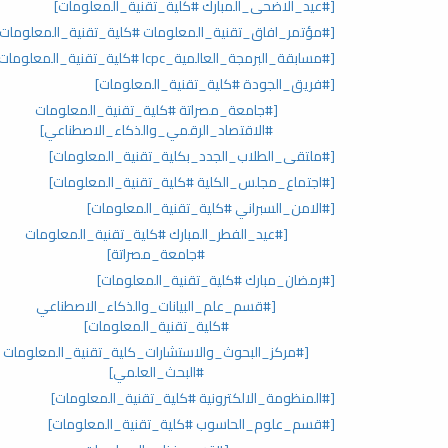
[#عيد_الاضحى_المبارك #كلية_تقنية_المعلومات]
[#مؤتمر_افاق_تقنية_المعلومات #كلية_تقنية_المعلومات]
[#مسابقة_البرمجة_العالمية_lcpc #كلية_تقنية_المعلومات]
[#فريق_الجودة #كلية_تقنية_المعلومات]
[#جامعة_مصراتة #كلية_تقنية_المعلومات
#الاقتصاد_الرقمي_والذكاء_الاصطناعي]
[#ملتقى_الطلاب_الجدد_بكلية_تقنية_المعلومات]
[#اجتماع_مجلس_الكلية #كلية_تقنية_المعلومات]
[#الامن_السبراني #كلية_تقنية_المعلومات]
[#عيد_الفطر_المبارك #كلية_تقنية_المعلومات
#جامعة_مصراتة]
[#رمضان_مبارك #كلية_تقنية_المعلومات]
[#قسم_علم_البيانات_والذكاء_الاصطناعي
#كلية_تقنية_المعلومات]
[#مركز_البحوث_والاستشارات_كلية_تقنية_المعلومات
#البحث_العلمي]
[#المنظومة_الالكترونية #كلية_تقنية_المعلومات]
[#قسم_علوم_الحاسوب #كلية_تقنية_المعلومات]