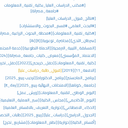
[#مكتب_الدراسات_العليا_بكلية_تقنية_المعلومات
#جامعة_مصراتة]
[#نتائج_قبول_الدراسات_العليا]
[#البحث_العلمي #قسم_البحوث_والاستشارات]
[#كلية_تقنية_المعلومات]
[#محطة_البحوث_الزراعية_مصراتة
[سرطان_الثدي]
[محاضرة_توعوية]
[It]
[Ai]
[المسابقة_الليبية_البرمجية]
[الحملة التطوعية]
[خدمة المجتم
[الاعتماد_المؤسسي]
[معرض_كليات_جامعة_مصراتة]
[2024]
[كلية_تقنية_المعلومات]
[حفل_خريجين]
[2022]
[حفل_تخرج
[الدفعة_11]
[2019]
[قبول_طلبة_دراسات_عليا]
[برنامج_الماجستير]
[برنامج_الدكتوراه]
[ترحيب ربيع_2025]
[جامعة_كوتاها]
[الامتحانات_النهائية ربيع_2025]
[It_day]
[اليوم_الوطني_لتقنية_المعلومات]
[ورش_عمل]
[اليوم_الأكاديمي]
[مجلس_الكلية]
[سير_العملية_التعليمية]
[الذكاء_الاصطناعي]
[حوارية_التعريف_بالاقسام_العلمية]
[الجدول_الدراسي]
[دراسات_عليا]
[ربيع_2025]
[طلبات_التخص
[أقسام_الكلية]
[حوارية]
[نظم_المعلومات]
[مشاريع_تخرج]