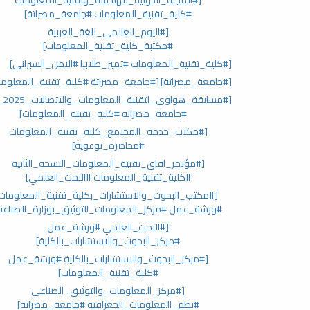
#كلية_تقنية_المعلومات #جامعة_مصراتة]
[#اليوم_العالمي_للغة_العربية
#مكتبة_كلية_تقنية_المعلومات]
[#كلية_تقنية_المعلومات #تميز_طلابنا #الامن_السبراني]
[#جامعة_مصراتة]
[#جامعة_مصراتة #كلية_تقنية_المعلوما
#جامعة_مصراتة #كلية_تقنية_المعلومات]
[#مكتب_خدمة_المجتمع_كلية_تقنية_المعلومات
#محاضرة_توعوية]
[#مؤتمر_افاق_تقنية_المعلومات_النسخة_الثانية
#كلية_تقنية_المعلومات #البحث_العلمي]
[#مكتب_البحوث_والاستشارات_بكلية_تقنية_المعلومات
#ورشة_عمل #مركز_المعلومات_التوثيق_بوزارة_الصناعة
[#البحث_العلمي #ورشة_عمل
#مركز_البحوث_والاستشارات_بالكلية]
[#مركز_البحوث_والاستشارات_بالكلية #ورشة_عمل
#كلية_تقنية_المعلومات]
[#مركز_المعلومات_والتوثيق_الصناعي
#نظم_المعلومات_الجغرافية #جامعة_مصراتة]