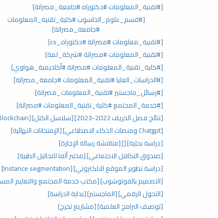
[#تقنية_المعلومات #دكتوراه #جامعة_مصراتة]
[#قسم_علوم_الحاسوب #كلية_تقنية_المعلومات
#جامعة_مصراتة]
[#تقنية_معلومات #مصراتة #دكتوراه_cs]
[#تقنية_المعلومات #مصراتة #شركة_لمة]
[#كلية_تقنية_المعلومات #مصراتة #أكاديمية_هواوي]
[#الدراسات_العليا #تقنية_المعلومات #جامعة_مصراتة]
[#رسائل_ماجستير #تقنية_المعلومات_مصراتة]
[#خدمة_المجتمع #كلية_تقنية_المعلومات #مصراتة]
[نتائج فصل الخريف 2022-2023]
[سلاسل الكتل]
[Blockchain]
[Chatgpt ومنصات الذكاء الاصطناعي]
[الإمتحانات النهائية]
[دراسة بحثية]
[]
[مناقشة رسالة الإجازة]
[صندوق التكافل الاجتماعي]
[مختبر ألفا للتحاليل الطبية]
[دراسة تطوير الموقع الالكتروني]
[Instance segmentation]
[التصميم بالفوتوشوب]
[مكتب خدمة المجتمع والتعليم المست
[التحول الرقمي]
[الماجستير]
[بداية الدراسة]
[توصيف البرامج العلمية]
[مشاريع تخرج]