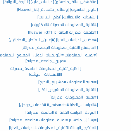
[مناقشة_رسالة_ماجستير]
[دراسات_عليا،]
[النتيجة_النهائية]
[علوم_الحاسوب]
[وسائط_متعددة]
[Huawei_ict]
[الشبكات_والاتصالات]
[نظم_الانترنت]
[#تقنية_المعلومات #مصراتة #الدكتوراه]
[#جامعة_مصراتة #كلية_it]
[#huawei_ict]
[#مكتب_الدراسات_العليا]
[#إعلان_الامتحان_الاحترافي]
[#ماجستير #تقنية_معلومات #جامعة_مصراتة]
[#تقنية_المعلومات #الأولمبياد_الدولي_المفتوح_للمعلوما
#فريق_جامعة_مصراتة]
[#كلية_تقنية_المعلومات #جامعة_مصراتة
#الامتحانات_النهائية]
[#تقنية المعلومات #مشاريع_التخرج]
[#تقنية_المعلومات #مشروع_ابتكار]
[#تقنية_المعلومات_مصراتة]
[#الدراسات_العليا #it_misurata #خدمات_جوجل]
[#عودة_الدراسة #كلية_it #جامعة_مصراتة]
[#رسائل_ماجستير #تقنية_معلومات #جامعة_مصراتة]
[#مقترح_الرسالة #تقنية_المعلومات #الدراسات_العليا]