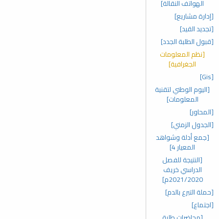
الهواتف النقالة]
[إدارة مشاريع]
[تجديد القيد]
[قبول الطلبة الجدد]
[نظم المعلومات
الجغرافية]
[Gis]
[اليوم الوطني لتقنية
المعلومات]
[المحاور]
[الجدول الزمني]
[جمع أدلة وشواهد
المعيار 4]
[النتيجة للفصل
الدراسي خريف
2021/2020م]
[حملة التبرع بالدم]
[اجتماع]
[محاضرات طلبة