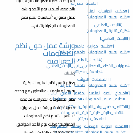
مع وحدة نظم المعلومات الجغرافية
#جامعة_مصراتة]
بالجامعة، أقيمت يوم الأحد ورشة
[#مكتب_الدراسات_العليا
#كلية_تقنية_المعلومات]
عمل بعنوان: "أساسيات تعلم نظم
[#البحث_العلمي
المعلومات الجغرافية". تم...
#كلية_تقنية_المعلومات]
[#البحث_العلمي]
ورشة عمل حول نظم
[#جلسة_حوارية_علمية
المعلومات
#كلية_تقنية_المعلومات_جامعة_مصراتة]
الجغرافية
[#البحث_العلمي
#مهارات_الذكاء_الاصطناعي_في_البحث_العلمي
#جامعة_مصراتة]
إعلانات
[#الامتحانات_النهائية
يعتزم قسم نظم العلومات بكلية
#كلية_تقنية_المعلومات_جامعة_مصراتة]
تقنية المعلومات وبالتعاون مع وحدة
[#اجتماع_اللجنة_العلمية_لمؤتمر_الافاق_الثاني
#كلية_تقنية_المعلومات #جامعة_مصراتة]
نظم المعلومات الجغرافية بجامعة
[#اختتام_مخيم_رواد_التقنية_بنسختة_الاولى
مصراتة إقامة ورشة عمل بعنوان:
#اتحاد_طلبة_كلية_تقنية_المعلومات
"أساسيات تعلم نظم المعلومات
#جامعة_مصراتة]
الجغرافية" وذلك يوم الأحد الموافق
[#المجلة_الدولية_للهندسة_وتقنية_المعلومات
#كلية_تقنية_المعلومات #جامعة_مصراتة]
27/06/2021م بالقاعة الرئيسية...