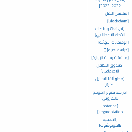
2022-2023]
[سلاسل الكتل]
[Blockchain]
[Chatgpt ومنصات
الذكاء الاصطناعي]
[الإمتحانات النهائية]
[دراسة بحثية]
[]
[مناقشة رسالة الإجازة]
[صندوق التكافل
الاجتماعي]
[مختبر ألفا للتحاليل
الطبية]
[دراسة تطوير الموقع
الالكتروني]
[Instance
segmentation]
[التصميم
بالفوتوشوب]