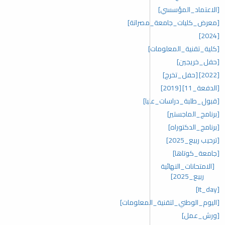
[الاعتماد_المؤسسي]
[معرض_كليات_جامعة_مصراتة]
[2024]
[كلية_تقنية_المعلومات]
[حفل_خريجين]
[2022]
[حفل_تخرج]
[الدفعة_11]
[2019]
[قبول_طلبة_دراسات_عليا]
[برنامج_الماجستير]
[برنامج_الدكتوراه]
[ترحيب ربيع_2025]
[جامعة_كوتاها]
[الامتحانات_النهائية
ربيع_2025]
[It_day]
[اليوم_الوطني_لتقنية_المعلومات]
[ورش_عمل]