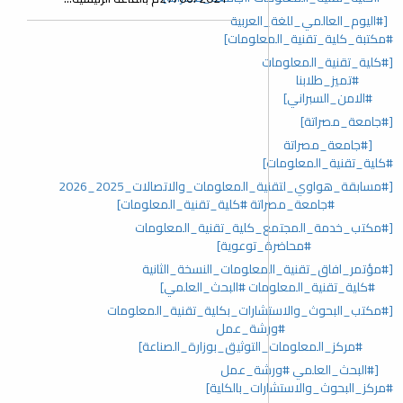
[#اليوم_العالمي_للغة_العربية
#مكتبة_كلية_تقنية_المعلومات]
[#كلية_تقنية_المعلومات
#تميز_طلابنا
#الامن_السبراني]
[#جامعة_مصراتة]
[#جامعة_مصراتة
#كلية_تقنية_المعلومات]
[#مسابقة_هواوي_لتقنية_المعلومات_والاتصالات_2025_2026
#جامعة_مصراتة #كلية_تقنية_المعلومات]
[#مكتب_خدمة_المجتمع_كلية_تقنية_المعلومات
#محاضرة_توعوية]
[#مؤتمر_افاق_تقنية_المعلومات_النسخة_الثانية
#كلية_تقنية_المعلومات #البحث_العلمي]
[#مكتب_البحوث_والاستشارات_بكلية_تقنية_المعلومات
#ورشة_عمل
#مركز_المعلومات_التوثيق_بوزارة_الصناعة]
[#البحث_العلمي #ورشة_عمل
#مركز_البحوث_والاستشارات_بالكلية]