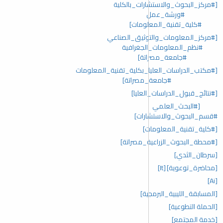
[#مركز_البحوث_والاستشارات_بالكلية
#ورشة_عمل
#كلية_تقنية_المعلومات]
[#مركز_المعلومات_والتوثيق_الصناعي
#نظم_المعلومات_الجغرافية
#جامعة_مصراتة]
[#مكتب_الدراسات_العليا_بكلية_تقنية_المعلومات
#جامعة_مصراتة]
[#نتائج_قبول_الدراسات_العليا]
[#البحث_العلمي
#قسم_البحوث_والاستشارات]
[#كلية_تقنية_المعلومات]
[#محطة_البحوث_الزراعية_مصراتة]
[سرطان_الثدي]
[محاضرة_توعوية]
[It]
[Ai]
[المسابقة_الليبية_البرمجية]
[الحملة التطوعية]
[خدمة المجتمع]