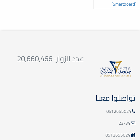
[Smartboard]
عدد الزوار: 20,660,466
تواصلوا معنا
0512655024
23-34
0512655024