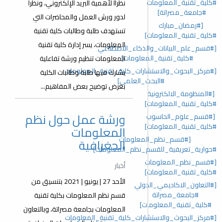
#كلية_تقنية_المعلومات
نظراا ﻷهمية البريد الإلكتروني، ونظرا
#جامعة_مصراتة]
لدور ورش العمل والمحاضرات التي
[#رمضان_مبارك
تستهدف طلبة وطالبات كلية تقنية
#كلية_تقنية_المعلومات]
المعلومات، يسر إدارة كلية تقنية
[#قسم_علم_البيانات_والذكاء_الاصطناعي
#كلية_تقنية_المعلومات]
المعلومات تنظيم ورشة تفاعلية
[#مركز_البحوث_والاستشارات_كلية_تقنية_المعلومات
يشارك فيها طلبة وطالبات الكلية
#البحث_العلمي]
بغرض توضيح بعض المفاهيم...
[#المنظومة_الالكترونية
#كلية_تقنية_المعلومات]
ورشة عمل حول نظم
[#قسم_علوم_الحاسوب
#كلية_تقنية_المعلومات]
المعلومات
[#قسم_نظم_المعلومات
الجغرافية
#حوارية_تعريفية_للقسم_نظم_المعلومات]
[#قسم_نظم_المعلومات
أخبار
#كلية_تقنية_المعلومات]
الأحد 27 | يونيو | 2021 بتنسيق من
[#التعاون_الاكاديمي_الدولي
#جامعة_مصراتة
قسم نظم المعلومات بكلية تقنية
#كلية_تقنية_المعلومات]
المعلومات بجامعة مصراتة، وبالتعاون
[#مركز_البحوث_والاستشارات_كلية_تقنية_المعلومات