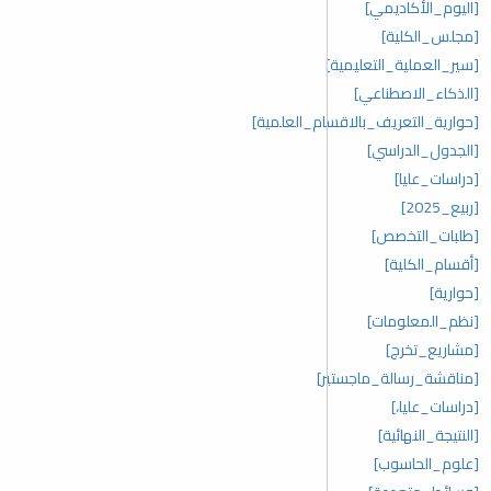
[اليوم_الأكاديمي]
[مجلس_الكلية]
[سير_العملية_التعليمية]
[الذكاء_الاصطناعي]
[حوارية_التعريف_بالاقسام_العلمية]
[الجدول_الدراسي]
[دراسات_عليا]
[ربيع_2025]
[طلبات_التخصص]
[أقسام_الكلية]
[حوارية]
[نظم_المعلومات]
[مشاريع_تخرج]
[مناقشة_رسالة_ماجستير]
[دراسات_عليا،]
[النتيجة_النهائية]
[علوم_الحاسوب]