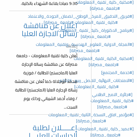
[#مكتبة_كلية_تقنية_المعلومات
9:30 صباحا بقاعة الشهداء بالكلية.
#جامعة_مصراتة]
[#فريق_التدقيق_للمركز_الوطني_لضمان_الجودة_والاعتماد
#كلية_تقنية_المعلومات #جامعة_مصراتة]
اعلان عن مناقشة
[#برنامج_الدكتوراة_كلية_تقنية_المعلومات
رسائل الاجازة العليا
#جامعة_مصراتة]
[#المجلة_الدولية_للعلوم_الهندسية_وتقنية_المعلومات
إعلانات
#جامعة_مصراتة]
تُعلن كلية تقنية المعلومات - جامعة
[#مكتبة_الكلية_تقنية_المعلومات
مصراتة عن مناقشة رسالة الإجازة
#جامعة_مصراتة]
[#خدمة_المجتمع]
العليا (الماجستير) للطالبة / فوزية
[#الامتحانات_النهائية_للفصل_ربيع_2026م
محمد أبوجلالة كما تٌعلن عن مناقشة
#كلية_تقنية_المعلومات]
رسالة الإجازة العليا (الماجستير) للطالبة
[#جائزة_التميز_الطلابي
/ وفاء أحمد الشيباني وذلك يوم
#كلية_تقنية_المعلومات
#جامعة_مصراتة]
السبت...
[#مؤتمر_افاق_النسخة_الثانية_تقنية_المعلومات
#جامعة_مصراتة]
إعـــــلان لطلبة
[#عميد_كلية_تقنية_المعلومات
الدراسات العليـــا
#جامعة_مصراتة]