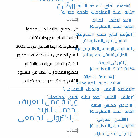
بالكلية
[#مؤتمر_افاق_النسخة_الثانية_2026
#كلية_تقنية_المعلومات_جامعة_مصراتة]
إعلانات
[#عيد_الاضحى_المبارك
#كلية_تقنية_المعلومات]
على جميع الطلبة الذين تقدموا
[#مؤتمر_افاق_تقنية_المعلومات
لدراسة الماجستير بكلية تقنية
#كلية_تقنية_المعلومات]
المعلومات، لهذا الفصل خريف 2022
[#مسابقة_البرمجة_العالمية_lcpc
#كلية_تقنية_المعلومات]
للعام الجامعي 2022/2023، الحضور
[#فريق_الجودة
للكلية واتمام الاجراءات والالتزام
#كلية_تقنية_المعلومات]
بحضور المحاضرات ابتداءً من الاسبوع
[#جامعة_مصراتة
القادم. مرفق جدول المحاضرات...
#كلية_تقنية_المعلومات
#الاقتصاد_الرقمي_والذكاء_الاصطناعي]
[#ملتقى_الطلاب_الجدد_بكلية_تقنية_المعلومات]
ورشة عمل للتعريف
[#اجتماع_مجلس_الكلية
بخدمات البريد
#كلية_تقنية_المعلومات]
الإلكتروني الجامعي
[#الامن_السبراني
#كلية_تقنية_المعلومات]
إعلانات
[#عيد_الفطر_المبارك