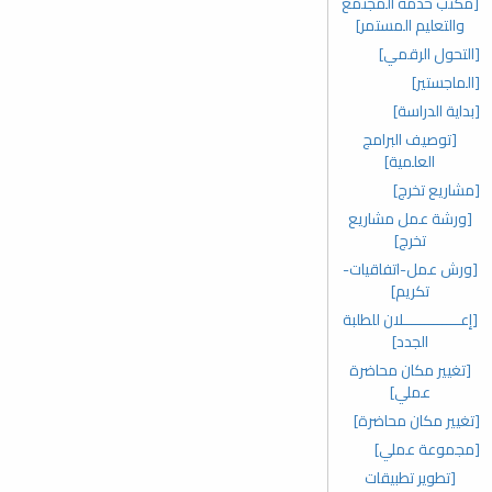
[مكتب خدمة المجتمع
والتعليم المستمر]
[التحول الرقمي]
[الماجستير]
[بداية الدراسة]
[توصيف البرامج
العلمية]
[مشاريع تخرج]
[ورشة عمل مشاريع
تخرج]
[ورش عمل-اتفاقيات-
تكريم]
[إعـــــــــــــلان للطلبة
الجدد]
[تغيير مكان محاضرة
عملي]
[تغيير مكان محاضرة]
[مجموعة عملي]
[تطوير تطبيقات