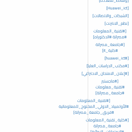
[وسائط_متعددة]
[Huawei_ict]
[الشبكات_والاتصالات]
[نظم_الانترنت]
[#تقنية_المعلومات
#مصراتة #الدكتوراه]
[#جامعة_مصراتة
#كلية_it]
[#huawei_ict]
[#مكتب_الدراسات_العليا]
[#إعلان_الامتحان_الاحترافي]
[#ماجستير
#تقنية_معلومات
#جامعة_مصراتة]
[#تقنية_المعلومات
#الأولمبياد_الدولي_المفتوح_للمعلوماتية
#فريق_جامعة_مصراتة]
[#كلية_تقنية_المعلومات
#جامعة_مصراتة
#الامتحانات_النهائية]