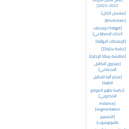
2022-2023]
[سلاسل الكتل]
[Blockchain]
[Chatgpt ومنصات
الذكاء الاصطناعي]
[الإمتحانات النهائية]
[دراسة بحثية]
[]
[مناقشة رسالة الإجازة]
[صندوق التكافل
الاجتماعي]
[مختبر ألفا للتحاليل
الطبية]
[دراسة تطوير الموقع
الالكتروني]
[Instance
segmentation]
[التصميم
بالفوتوشوب]