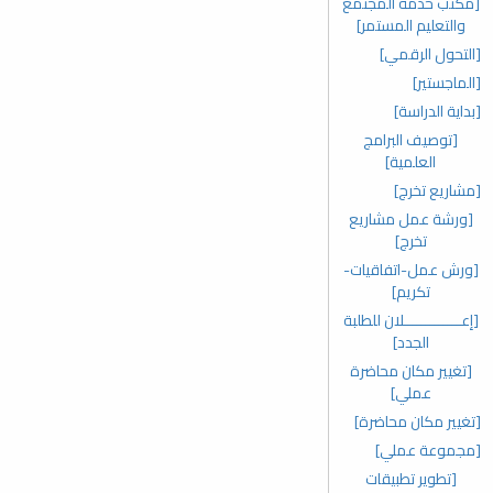
[مكتب خدمة المجتمع
والتعليم المستمر]
[التحول الرقمي]
[الماجستير]
[بداية الدراسة]
[توصيف البرامج
العلمية]
[مشاريع تخرج]
[ورشة عمل مشاريع
تخرج]
[ورش عمل-اتفاقيات-
تكريم]
[إعـــــــــــــلان للطلبة
الجدد]
[تغيير مكان محاضرة
عملي]
[تغيير مكان محاضرة]
[مجموعة عملي]
[تطوير تطبيقات