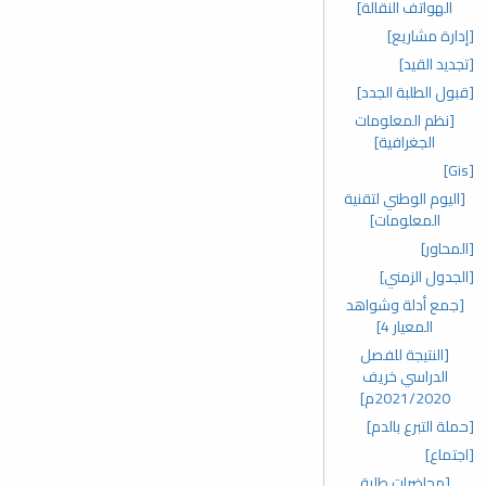
الهواتف النقالة]
[إدارة مشاريع]
[تجديد القيد]
[قبول الطلبة الجدد]
[نظم المعلومات
الجغرافية]
[Gis]
[اليوم الوطني لتقنية
المعلومات]
[المحاور]
[الجدول الزمني]
[جمع أدلة وشواهد
المعيار 4]
[النتيجة للفصل
الدراسي خريف
2021/2020م]
[حملة التبرع بالدم]
[اجتماع]
[محاضرات طلبة