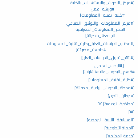
[#مركز_البحوث_والاستشارات_بالكلية
#ورشة_عمل
#كلية_تقنية_المعلومات]
[#مركز_المعلومات_والتوثيق_الصناعي
#نظم_المعلومات_الجغرافية
#جامعة_مصراتة]
[#مكتب_الدراسات_العليا_بكلية_تقنية_المعلومات
#جامعة_مصراتة]
[#نتائج_قبول_الدراسات_العليا]
[#البحث_العلمي
#قسم_البحوث_والاستشارات]
[#كلية_تقنية_المعلومات]
[#محطة_البحوث_الزراعية_مصراتة]
[سرطان_الثدي]
[محاضرة_توعوية]
[It]
[Ai]
[المسابقة_الليبية_البرمجية]
[الحملة التطوعية]
[خدمة المجتمع]