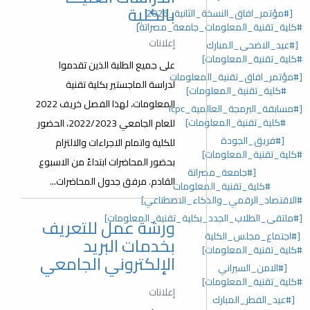
بالكلية
[#مؤتمر_افاق_النسخة_الثانية_2026
#كلية_تقنية_المعلومات_جامعة_مصراتة]
إعلانات
[#عيد_الاضحى_المبارك
#كلية_تقنية_المعلومات]
على جميع الطلبة الذين تقدموا
[#مؤتمر_افاق_تقنية_المعلومات
لدراسة الماجستير بكلية تقنية
#كلية_تقنية_المعلومات]
المعلومات، لهذا الفصل خريف 2022
[#مسابقة_البرمجة_العالمية_lcpc
#كلية_تقنية_المعلومات]
للعام الجامعي 2022/2023، الحضور
[#فريق_الجودة
للكلية واتمام الاجراءات والالتزام
#كلية_تقنية_المعلومات]
بحضور المحاضرات ابتداءً من الاسبوع
[#جامعة_مصراتة
القادم. مرفق جدول المحاضرات...
#كلية_تقنية_المعلومات
#الاقتصاد_الرقمي_والذكاء_الاصطناعي]
[#ملتقى_الطلاب_الجدد_بكلية_تقنية_المعلومات]
ورشة عمل للتعريف
[#اجتماع_مجلس_الكلية
بخدمات البريد
#كلية_تقنية_المعلومات]
الإلكتروني الجامعي
[#الامن_السبراني
#كلية_تقنية_المعلومات]
إعلانات
[#عيد_الفطر_المبارك