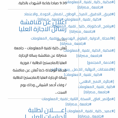
[#مكتبة_كلية_تقنية_المعلومات
9:30 صباحا بقاعة الشهداء بالكلية.
#جامعة_مصراتة]
[#فريق_التدقيق_للمركز_الوطني_لضمان_الجودة_والاعتماد
#كلية_تقنية_المعلومات #جامعة_مصراتة]
اعلان عن مناقشة
[#برنامج_الدكتوراة_كلية_تقنية_المعلومات
رسائل الاجازة العليا
#جامعة_مصراتة]
[#المجلة_الدولية_للعلوم_الهندسية_وتقنية_المعلومات
إعلانات
#جامعة_مصراتة]
تُعلن كلية تقنية المعلومات - جامعة
[#مكتبة_الكلية_تقنية_المعلومات
مصراتة عن مناقشة رسالة الإجازة
#جامعة_مصراتة]
[#خدمة_المجتمع]
العليا (الماجستير) للطالبة / فوزية
[#الامتحانات_النهائية_للفصل_ربيع_2026م
محمد أبوجلالة كما تٌعلن عن مناقشة
#كلية_تقنية_المعلومات]
رسالة الإجازة العليا (الماجستير) للطالبة
[#جائزة_التميز_الطلابي
/ وفاء أحمد الشيباني وذلك يوم
#كلية_تقنية_المعلومات
#جامعة_مصراتة]
السبت...
[#مؤتمر_افاق_النسخة_الثانية_تقنية_المعلومات
#جامعة_مصراتة]
إعـــــلان لطلبة
[#عميد_كلية_تقنية_المعلومات
الدراسات العليـــا
#جامعة_مصراتة]