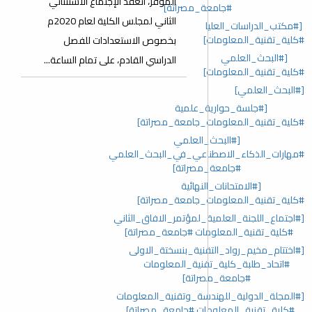
الموقر، انعقد الإجتماع الاستثنائي
#جامعة_مصراتة]
الثاني لمجلس الكلية لعام 2020م
[#مكتب_الدراسات_العليا
#كلية_تقنية_المعلومات]
بخصوص الاستعدادات للفصل
[#البحث_العلمي
الدراسي القادم، على تمام الساعة...
#كلية_تقنية_المعلومات]
[#البحث_العلمي]
[#جلسة_حوارية_علمية
#كلية_تقنية_المعلومات_جامعة_مصراتة]
[#البحث_العلمي
#مهارات_الذكاء_الاصطناعي_في_البحث_العلمي
#جامعة_مصراتة]
[#الامتحانات_النهائية
#كلية_تقنية_المعلومات_جامعة_مصراتة]
[#اجتماع_اللجنة_العلمية_لمؤتمر_الافاق_الثاني
#كلية_تقنية_المعلومات #جامعة_مصراتة]
[#اختتام_مخيم_رواد_التقنية_بنسختة_الاولى
#اتحاد_طلبة_كلية_تقنية_المعلومات
#جامعة_مصراتة]
[#المجلة_الدولية_للهندسة_وتقنية_المعلومات
#كلية_تقنية_المعلومات #جامعة_مصراتة]