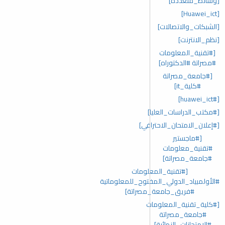
[وسائط_متعددة]
[Huawei_ict]
[الشبكات_والاتصالات]
[نظم_الانترنت]
[#تقنية_المعلومات
#مصراتة #الدكتوراه]
[#جامعة_مصراتة
#كلية_it]
[#huawei_ict]
[#مكتب_الدراسات_العليا]
[#إعلان_الامتحان_الاحترافي]
[#ماجستير
#تقنية_معلومات
#جامعة_مصراتة]
[#تقنية_المعلومات
#الأولمبياد_الدولي_المفتوح_للمعلوماتية
#فريق_جامعة_مصراتة]
[#كلية_تقنية_المعلومات
#جامعة_مصراتة
#الامتحانات_النهائية]