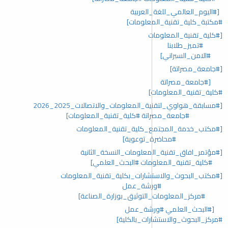
[#اليوم_العالمي_للغة_العربية
#مكتبة_كلية_تقنية_المعلومات]
[#كلية_تقنية_المعلومات
#تميز_طلابنا
#الامن_السبراني]
[#جامعة_مصراتة]
[#جامعة_مصراتة
#كلية_تقنية_المعلومات]
[#مسابقة_هواوي_لتقنية_المعلومات_والاتصالات_2025_2026
#جامعة_مصراتة #كلية_تقنية_المعلومات]
[#مكتب_خدمة_المجتمع_كلية_تقنية_المعلومات
#محاضرة_توعوية]
[#مؤتمر_افاق_تقنية_المعلومات_النسخة_الثانية
#كلية_تقنية_المعلومات #البحث_العلمي]
[#مكتب_البحوث_والاستشارات_بكلية_تقنية_المعلومات
#ورشة_عمل
#مركز_المعلومات_التوثيق_بوزارة_الصناعة]
[#البحث_العلمي #ورشة_عمل
#مركز_البحوث_والاستشارات_بالكلية]