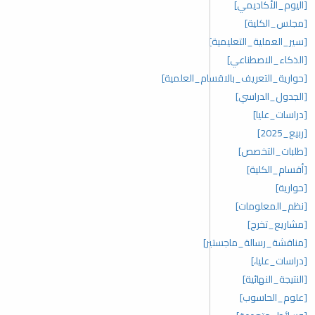
[اليوم_الأكاديمي]
[مجلس_الكلية]
[سير_العملية_التعليمية]
[الذكاء_الاصطناعي]
[حوارية_التعريف_بالاقسام_العلمية]
[الجدول_الدراسي]
[دراسات_عليا]
[ربيع_2025]
[طلبات_التخصص]
[أقسام_الكلية]
[حوارية]
[نظم_المعلومات]
[مشاريع_تخرج]
[مناقشة_رسالة_ماجستير]
[دراسات_عليا،]
[النتيجة_النهائية]
[علوم_الحاسوب]