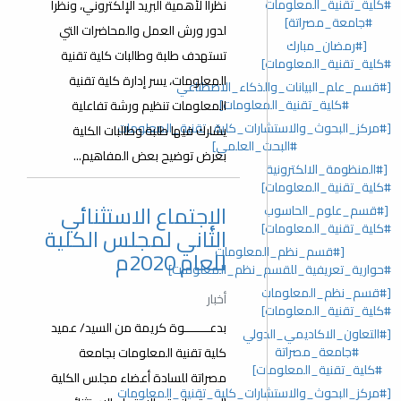
#كلية_تقنية_المعلومات
نظراا ﻷهمية البريد الإلكتروني، ونظرا
#جامعة_مصراتة]
لدور ورش العمل والمحاضرات التي
[#رمضان_مبارك
تستهدف طلبة وطالبات كلية تقنية
#كلية_تقنية_المعلومات]
المعلومات، يسر إدارة كلية تقنية
[#قسم_علم_البيانات_والذكاء_الاصطناعي
#كلية_تقنية_المعلومات]
المعلومات تنظيم ورشة تفاعلية
[#مركز_البحوث_والاستشارات_كلية_تقنية_المعلومات
يشارك فيها طلبة وطالبات الكلية
#البحث_العلمي]
بغرض توضيح بعض المفاهيم...
[#المنظومة_الالكترونية
#كلية_تقنية_المعلومات]
الإجتماع الاستثنائي
[#قسم_علوم_الحاسوب
#كلية_تقنية_المعلومات]
الثاني لمجلس الكلية
[#قسم_نظم_المعلومات
للعام 2020م
#حوارية_تعريفية_للقسم_نظم_المعلومات]
[#قسم_نظم_المعلومات
أخبار
#كلية_تقنية_المعلومات]
بدعـــــــوة كريمة من السيد/ عميد
[#التعاون_الاكاديمي_الدولي
#جامعة_مصراتة
كلية تقنية المعلومات بجامعة
#كلية_تقنية_المعلومات]
مصراتة للسادة أعضاء مجلس الكلية
[#مركز_البحوث_والاستشارات_كلية_تقنية_المعلومات