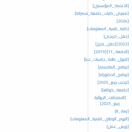
[الاعتماد_المؤسسي]
[معرض_كليات_جامعة_مصراتة]
[2024]
[كلية_تقنية_المعلومات]
[حفل_خريجين]
[2022]
[حفل_تخرج]
[الدفعة_11]
[2019]
[قبول_طلبة_دراسات_عليا]
[برنامج_الماجستير]
[برنامج_الدكتوراه]
[ترحيب ربيع_2025]
[جامعة_كوتاها]
[الامتحانات_النهائية
ربيع_2025]
[It_day]
[اليوم_الوطني_لتقنية_المعلومات]
[ورش_عمل]