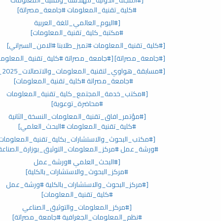
#كلية_تقنية_المعلومات #جامعة_مصراتة]
[#اليوم_العالمي_للغة_العربية
#مكتبة_كلية_تقنية_المعلومات]
[#كلية_تقنية_المعلومات #تميز_طلابنا #الامن_السبراني]
[#جامعة_مصراتة]
[#جامعة_مصراتة #كلية_تقنية_المعلوما
#جامعة_مصراتة #كلية_تقنية_المعلومات]
[#مكتب_خدمة_المجتمع_كلية_تقنية_المعلومات
#محاضرة_توعوية]
[#مؤتمر_افاق_تقنية_المعلومات_النسخة_الثانية
#كلية_تقنية_المعلومات #البحث_العلمي]
[#مكتب_البحوث_والاستشارات_بكلية_تقنية_المعلومات
#ورشة_عمل #مركز_المعلومات_التوثيق_بوزارة_الصناعة
[#البحث_العلمي #ورشة_عمل
#مركز_البحوث_والاستشارات_بالكلية]
[#مركز_البحوث_والاستشارات_بالكلية #ورشة_عمل
#كلية_تقنية_المعلومات]
[#مركز_المعلومات_والتوثيق_الصناعي
#نظم_المعلومات_الجغرافية #جامعة_مصراتة]