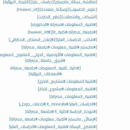
[مناقشة_رسالة_ماجستير]
[دراسات_عليا،]
[النتيجة_النهائية]
[علوم_الحاسوب]
[وسائط_متعددة]
[Huawei_ict]
[الشبكات_والاتصالات]
[نظم_الانترنت]
[#تقنية_المعلومات #مصراتة #الدكتوراه]
[#جامعة_مصراتة #كلية_it]
[#huawei_ict]
[#مكتب_الدراسات_العليا]
[#إعلان_الامتحان_الاحترافي]
[#ماجستير #تقنية_معلومات #جامعة_مصراتة]
[#تقنية_المعلومات #الأولمبياد_الدولي_المفتوح_للمعلوما
#فريق_جامعة_مصراتة]
[#كلية_تقنية_المعلومات #جامعة_مصراتة
#الامتحانات_النهائية]
[#تقنية المعلومات #مشاريع_التخرج]
[#تقنية_المعلومات #مشروع_ابتكار]
[#تقنية_المعلومات_مصراتة]
[#الدراسات_العليا #it_misurata #خدمات_جوجل]
[#عودة_الدراسة #كلية_it #جامعة_مصراتة]
[#رسائل_ماجستير #تقنية_معلومات #جامعة_مصراتة]
[#مقترح_الرسالة #تقنية_المعلومات #الدراسات_العليا]