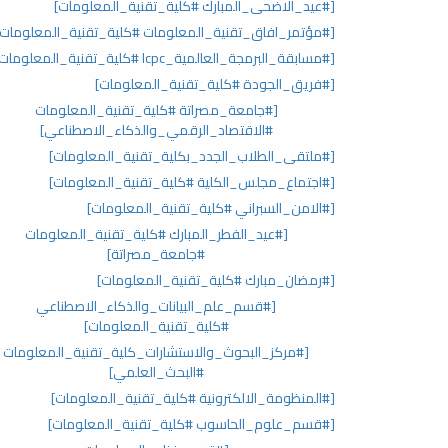
[#عيد_الاضحى_المبارك #كلية_تقنية_المعلومات]
[#مؤتمر_افاق_تقنية_المعلومات #كلية_تقنية_المعلومات]
[#مسابقة_البرمجة_العالمية_lcpc #كلية_تقنية_المعلومات]
[#فريق_الجودة #كلية_تقنية_المعلومات]
[#جامعة_مصراتة #كلية_تقنية_المعلومات
#الاقتصاد_الرقمي_والذكاء_الاصطناعي]
[#ملتقى_الطلاب_الجدد_بكلية_تقنية_المعلومات]
[#اجتماع_مجلس_الكلية #كلية_تقنية_المعلومات]
[#الامن_السبراني #كلية_تقنية_المعلومات]
[#عيد_الفطر_المبارك #كلية_تقنية_المعلومات
#جامعة_مصراتة]
[#رمضان_مبارك #كلية_تقنية_المعلومات]
[#قسم_علم_البيانات_والذكاء_الاصطناعي
#كلية_تقنية_المعلومات]
[#مركز_البحوث_والاستشارات_كلية_تقنية_المعلومات
#البحث_العلمي]
[#المنظومة_الالكترونية #كلية_تقنية_المعلومات]
[#قسم_علوم_الحاسوب #كلية_تقنية_المعلومات]