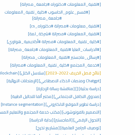
[#تقنية_المعلومات #دكتوراه #جامعة_مصراتة]
[#قسم_علوم_الحاسوب #كلية_تقنية_المعلومات
#جامعة_مصراتة]
[#تقنية_معلومات #مصراتة #دكتوراه_cs]
[#تقنية_المعلومات #مصراتة #شركة_لمة]
[#كلية_تقنية_المعلومات #مصراتة #أكاديمية_هواوي]
[#الدراسات_العليا #تقنية_المعلومات #جامعة_مصراتة]
[#رسائل_ماجستير #تقنية_المعلومات_مصراتة]
[#خدمة_المجتمع #كلية_تقنية_المعلومات #مصراتة]
[نتائج فصل الخريف 2022-2023]
[سلاسل الكتل]
[Blockchain]
[Chatgpt ومنصات الذكاء الاصطناعي]
[الإمتحانات النهائية]
[دراسة بحثية]
[]
[مناقشة رسالة الإجازة]
[صندوق التكافل الاجتماعي]
[مختبر ألفا للتحاليل الطبية]
[دراسة تطوير الموقع الالكتروني]
[Instance segmentation]
[التصميم بالفوتوشوب]
[مكتب خدمة المجتمع والتعليم المست
[التحول الرقمي]
[الماجستير]
[بداية الدراسة]
[توصيف البرامج العلمية]
[مشاريع تخرج]