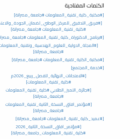
الكلمات المفتاحية
[#مكتبة_كلية_تقنية_المعلومات #جامعة_مصراتة]
[#فريق_التدقيق_للمركز_الوطني_لضمان_الجودة_والاعتم
#كلية_تقنية_المعلومات #جامعة_مصراتة]
[#برنامج_الدكتوراة_كلية_تقنية_المعلومات #جامعة_مصرات
[#المجلة_الدولية_للعلوم_الهندسية_وتقنية_المعلومات
#جامعة_مصراتة]
[#مكتبة_الكلية_تقنية_المعلومات #جامعة_مصراتة]
[#خدمة_المجتمع]
[#الامتحانات_النهائية_للفصل_ربيع_2026م
#كلية_تقنية_المعلومات]
[#جائزة_التميز_الطلابي #كلية_تقنية_المعلومات
#جامعة_مصراتة]
[#مؤتمر_افاق_النسخة_الثانية_تقنية_المعلومات
#جامعة_مصراتة]
[#عميد_كلية_تقنية_المعلومات #جامعة_مصراتة]
[#مؤتمر_افاق_النسخة_الثانية_2026
#كلية_تقنية_المعلومات_جامعة_مصراتة]