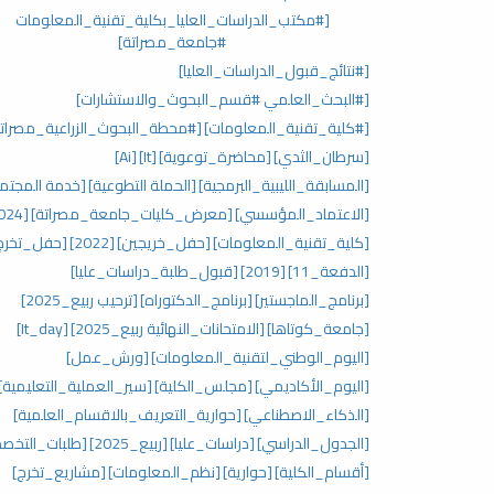
[#مكتب_الدراسات_العليا_بكلية_تقنية_المعلومات
#جامعة_مصراتة]
[#نتائج_قبول_الدراسات_العليا]
[#البحث_العلمي #قسم_البحوث_والاستشارات]
[#كلية_تقنية_المعلومات]
[#محطة_البحوث_الزراعية_مصراتة
[سرطان_الثدي]
[محاضرة_توعوية]
[It]
[Ai]
[المسابقة_الليبية_البرمجية]
[الحملة التطوعية]
[خدمة المجتم
[الاعتماد_المؤسسي]
[معرض_كليات_جامعة_مصراتة]
[2024]
[كلية_تقنية_المعلومات]
[حفل_خريجين]
[2022]
[حفل_تخرج
[الدفعة_11]
[2019]
[قبول_طلبة_دراسات_عليا]
[برنامج_الماجستير]
[برنامج_الدكتوراه]
[ترحيب ربيع_2025]
[جامعة_كوتاها]
[الامتحانات_النهائية ربيع_2025]
[It_day]
[اليوم_الوطني_لتقنية_المعلومات]
[ورش_عمل]
[اليوم_الأكاديمي]
[مجلس_الكلية]
[سير_العملية_التعليمية]
[الذكاء_الاصطناعي]
[حوارية_التعريف_بالاقسام_العلمية]
[الجدول_الدراسي]
[دراسات_عليا]
[ربيع_2025]
[طلبات_التخص
[أقسام_الكلية]
[حوارية]
[نظم_المعلومات]
[مشاريع_تخرج]