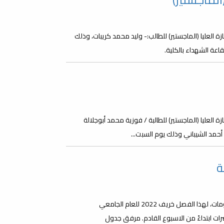
ة العليا (الماجستير) للطالب:- وليد محمد كريبات، وذلك
 العليا (الماجستير) للطالبة / فوزية محمد أبوجلالة
ء أحمد الشيباني وذلك يوم السبت...
ة
على جميع الطلبة الذين تقدموا لدراسة الماجستير بكلية تقنية المعلومات، لهذا الفصل خريف 2022 للعام الجامعي
المحاضرات ابتداءً من الاسبوع القادم. مرفق جدول